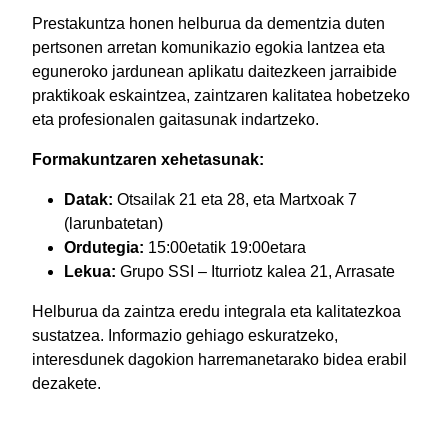
Prestakuntza honen helburua da dementzia duten
pertsonen arretan komunikazio egokia lantzea eta
eguneroko jardunean aplikatu daitezkeen jarraibide
praktikoak eskaintzea, zaintzaren kalitatea hobetzeko
eta profesionalen gaitasunak indartzeko.
Formakuntzaren xehetasunak:
Datak:
Otsailak 21 eta 28, eta Martxoak 7
(larunbatetan)
Ordutegia:
15:00etatik 19:00etara
Lekua:
Grupo SSI – Iturriotz kalea 21, Arrasate
Helburua da zaintza eredu integrala eta kalitatezkoa
sustatzea. Informazio gehiago eskuratzeko,
interesdunek dagokion harremanetarako bidea erabil
dezakete.