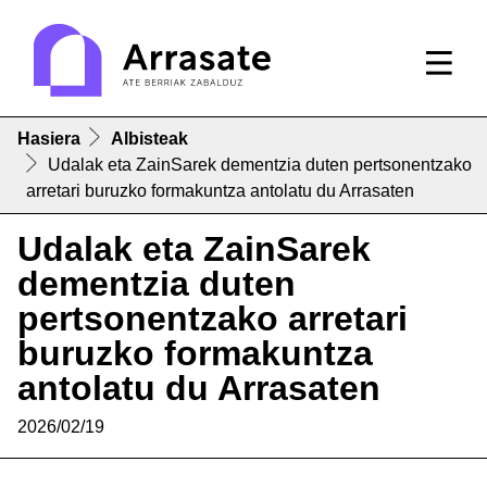
Hasiera
Albisteak
Udalak eta ZainSarek dementzia duten pertsonentzako
arretari buruzko formakuntza antolatu du Arrasaten
Udalak eta ZainSarek
dementzia duten
pertsonentzako arretari
buruzko formakuntza
antolatu du Arrasaten
2026/02/19