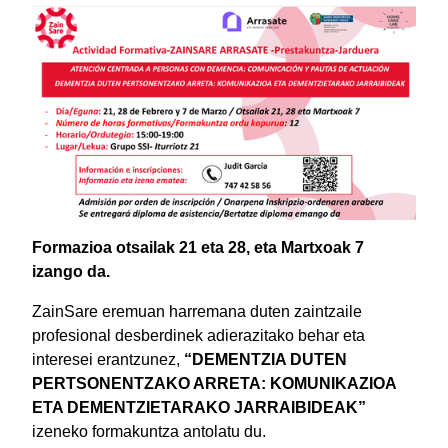
Formazioa otsailak 21 eta 28, eta Martxoak 7
izango da.
ZainSare eremuan harremana duten zaintzaile
profesional desberdinek adierazitako behar eta
interesei erantzunez,
“DEMENTZIA DUTEN
PERTSONENTZAKO ARRETA: KOMUNIKAZIOA
ETA DEMENTZIETARAKO JARRAIBIDEAK”
izeneko formakuntza antolatu du.