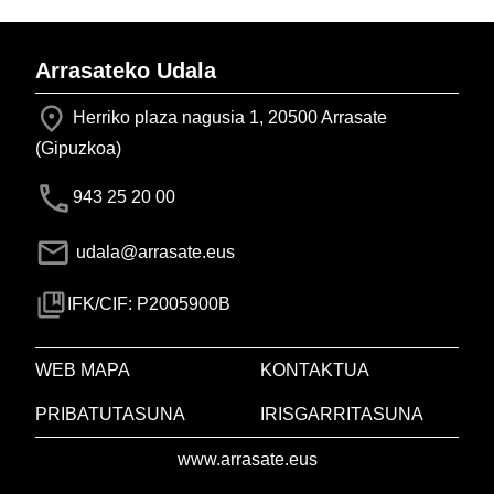
Arrasateko Udala
Herriko plaza nagusia 1, 20500 Arrasate
(Gipuzkoa)
943 25 20 00
udala@arrasate.eus
IFK/CIF: P2005900B
WEB MAPA
KONTAKTUA
PRIBATUTASUNA
IRISGARRITASUNA
www.arrasate.eus