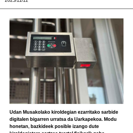
2025/11/12
Udan Musakolako kiroldegian ezarritako sarbide
digitalen bigarren urratsa da Uarkapekoa. Modu
honetan, bazkideek posible izango dute