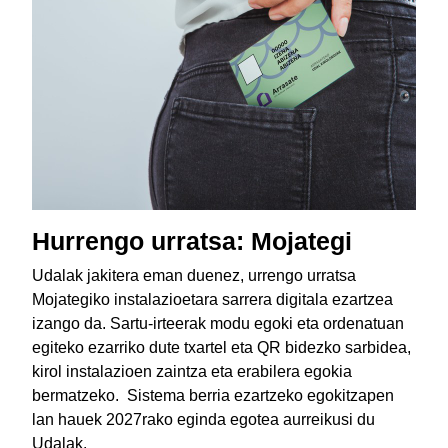
Hurrengo urratsa: Mojategi
Udalak jakitera eman duenez, urrengo urratsa
Mojategiko instalazioetara sarrera digitala ezartzea
izango da. Sartu-irteerak modu egoki eta ordenatuan
egiteko ezarriko dute txartel eta QR bidezko sarbidea,
kirol instalazioen zaintza eta erabilera egokia
bermatzeko. Sistema berria ezartzeko egokitzapen
lan hauek 2027rako eginda egotea aurreikusi du
Udalak.