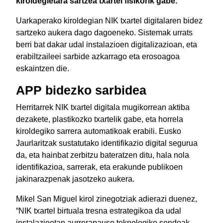
kiroldegietara sartzea txartel fisikorik gabe.
Uarkaperako kiroldegian NIK txartel digitalaren bidez
sartzeko aukera dago dagoeneko. Sistemak urrats
berri bat dakar udal instalazioen digitalizazioan, eta
erabiltzaileei sarbide azkarrago eta erosoagoa
eskaintzen die.
APP bidezko sarbidea
Herritarrek NIK txartel digitala mugikorrean aktiba
dezakete, plastikozko txartelik gabe, eta horrela
kiroldegiko sarrera automatikoak erabili. Eusko
Jaurlaritzak sustatutako identifikazio digital segurua
da, eta hainbat zerbitzu bateratzen ditu, hala nola
identifikazioa, sarrerak, eta erakunde publikoen
jakinarazpenak jasotzeko aukera.
Mikel San Miguel kirol zinegotziak adierazi duenez,
“NIK txartel birtuala tresna estrategikoa da udal
instalazioetan aurrerapauso teknologiko sendoak