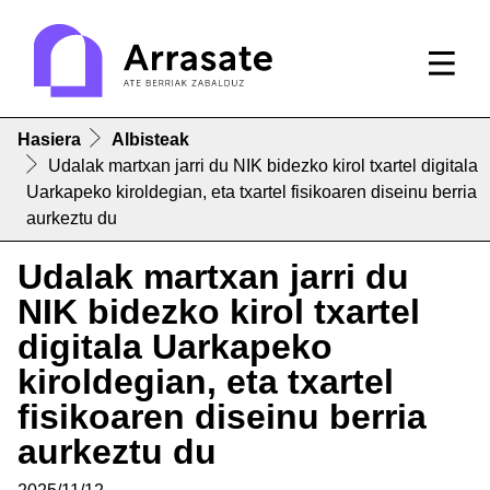
Hasiera
Albisteak
Udalak martxan jarri du NIK bidezko kirol txartel digitala
Uarkapeko kiroldegian, eta txartel fisikoaren diseinu berria
aurkeztu du
Udalak martxan jarri du
NIK bidezko kirol txartel
digitala Uarkapeko
kiroldegian, eta txartel
fisikoaren diseinu berria
aurkeztu du