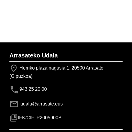
Arrasateko Udala
Herriko plaza nagusia 1, 20500 Arrasate
(Gipuzkoa)
943 25 20 00
udala@arrasate.eus
IFK/CIF: P2005900B