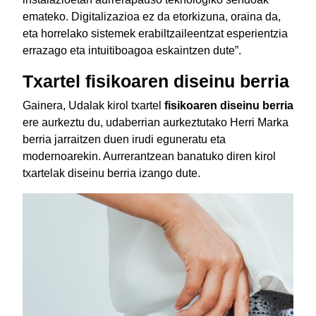
emateko. Digitalizazioa ez da etorkizuna, oraina da,
eta horrelako sistemek erabiltzaileentzat esperientzia
errazago eta intuitiboagoa eskaintzen dute”.
Txartel fisikoaren diseinu berria
Gainera, Udalak kirol txartel
fisikoaren diseinu berria
ere aurkeztu du, udaberrian aurkeztutako Herri Marka
berria jarraitzen duen irudi eguneratu eta
modernoarekin. Aurrerantzean banatuko diren kirol
txartelak diseinu berria izango dute.