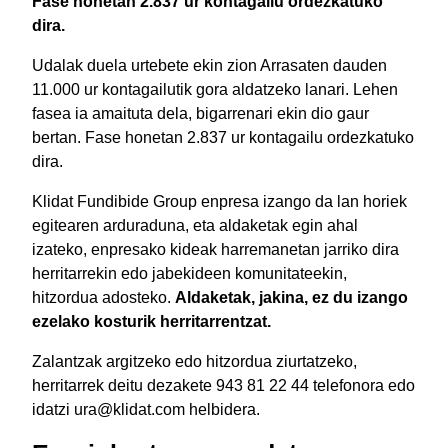
Fase honetan 2.837 ur kontagailu ordezkatuko
dira.
Udalak duela urtebete ekin zion Arrasaten dauden
11.000 ur kontagailutik gora aldatzeko lanari. Lehen
fasea ia amaituta dela, bigarrenari ekin dio gaur
bertan. Fase honetan 2.837 ur kontagailu ordezkatuko
dira.
Klidat Fundibide Group enpresa izango da lan horiek
egitearen arduraduna, eta aldaketak egin ahal
izateko, enpresako kideak harremanetan jarriko dira
herritarrekin edo jabekideen komunitateekin,
hitzordua adosteko.
Aldaketak, jakina, ez du izango
ezelako kosturik herritarrentzat.
Zalantzak argitzeko edo hitzordua ziurtatzeko,
herritarrek deitu dezakete 943 81 22 44 telefonora edo
idatzi ura@klidat.com helbidera.