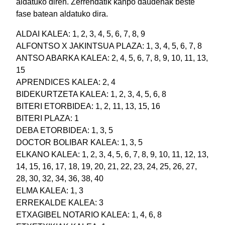
aldatuko diren. Zerrendatik kanpo daudenak beste
fase batean aldatuko dira.
ALDAI KALEA: 1, 2, 3, 4, 5, 6, 7, 8, 9
ALFONTSO X JAKINTSUA PLAZA: 1, 3, 4, 5, 6, 7, 8
ANTSO ABARKA KALEA: 2, 4, 5, 6, 7, 8, 9, 10, 11, 13,
15
APRENDICES KALEA: 2, 4
BIDEKURTZETA KALEA: 1, 2, 3, 4, 5, 6, 8
BITERI ETORBIDEA: 1, 2, 11, 13, 15, 16
BITERI PLAZA: 1
DEBA ETORBIDEA: 1, 3, 5
DOCTOR BOLIBAR KALEA: 1, 3, 5
ELKANO KALEA: 1, 2, 3, 4, 5, 6, 7, 8, 9, 10, 11, 12, 13,
14, 15, 16, 17, 18, 19, 20, 21, 22, 23, 24, 25, 26, 27,
28, 30, 32, 34, 36, 38, 40
ELMA KALEA: 1, 3
ERREKALDE KALEA: 3
ETXAGIBEL NOTARIO KALEA: 1, 4, 6, 8