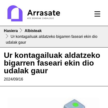
Hasiera
Albisteak
Ur kontagailuak aldatzeko bigarren faseari ekin dio
udalak gaur
Ur kontagailuak aldatzeko
bigarren faseari ekin dio
udalak gaur
2024/09/16