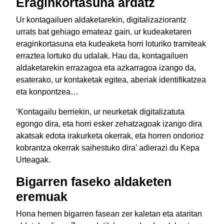
Eraginkortasuna ardatz
Ur kontagailuen aldaketarekin, digitalizaziorantz
urrats bat gehiago emateaz gain, ur kudeaketaren
eraginkortasuna eta kudeaketa horri loturiko tramiteak
erraztea lortuko du udalak. Hau da, kontagailuen
aldaketarekin errazagoa eta azkarragoa izango da,
esaterako, ur kontaketak egitea, aberiak identifikatzea
eta konpontzea…
‘Kontagailu berriekin, ur neurketak digitalizatuta
egongo dira, eta horri esker zehatzagoak izango dira
akatsak edota irakurketa okerrak, eta horren ondorioz
kobrantza okerrak saihestuko dira’ adierazi du Kepa
Urteagak.
Bigarren faseko aldaketen
eremuak
Hona hemen bigarren fasean zer kaletan eta ataritan