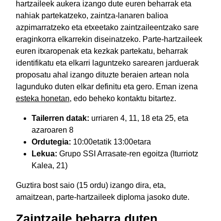
hartzaileek aukera izango dute euren beharrak eta
nahiak partekatzeko, zaintza-lanaren balioa
azpimarratzeko eta etxeetako zaintzaileentzako sare
eraginkorra elkarrekin diseinatzeko. Parte-hartzaileek
euren itxaropenak eta kezkak partekatu, beharrak
identifikatu eta elkarri laguntzeko sarearen jarduerak
proposatu ahal izango dituzte beraien artean nola
lagunduko duten elkar definitu eta gero. Eman izena
esteka honetan
, edo beheko kontaktu bitartez.
Tailerren datak:
urriaren 4, 11, 18 eta 25, eta
azaroaren 8
Ordutegia:
10:00etatik 13:00etara
Lekua:
Grupo SSI Arrasate-ren egoitza (Iturriotz
Kalea, 21)
Guztira bost saio (15 ordu) izango dira, eta,
amaitzean, parte-hartzaileek diploma jasoko dute.
Zaintzaile beharra duten