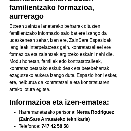
familientzako formazioa,
aurrerago
Etxean zaintza lanetarako beharrak dituzten
familientzako informazio saio bat ere izango da
udazkenean zehar, izan ere, ZainSare Espazioak
langileak interpelatzeaz gain, kontratatzaileei ere
formazioa eta zalantzak argitzeko eskaini nahi die.
Modu honetan, familiek edo kontratatzaileek,
kontratazioetarako eskubideak eta betebeharrak
ezagutzeko aukera izango dute. Espazio honi esker,
ere, helburua da kontratatzaile eta kontatatuaren
arteko lotura egitea.
Informazioa eta izen-ematea:
Harremanetarako pertsona:
Nerea Rodriguez
(ZainSare Arrasateko teknikaria)
Telefonoa:
747 42 58 58