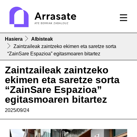
Hasiera
Albisteak
Zaintzaileak zaintzeko ekimen eta saretze sorta
“ZainSare Espazioa” egitasmoaren bitartez
Zaintzaileak zaintzeko
ekimen eta saretze sorta
“ZainSare Espazioa”
egitasmoaren bitartez
2025/09/24