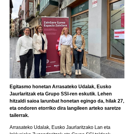
Egitasmo honetan Arrasateko Udalak, Eusko
Jaurlaritzak eta Grupo SSI-ren eskutik. Lehen
hitzaldi saioa larunbat honetan egingo da, hilak 27,
eta ondoren etorriko dira langileen arteko saretze
tailerrak.
Arrasateko Udalak, Eusko Jaurlaritzako Lan eta