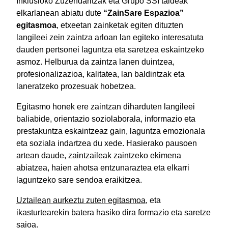
Inklusioko Zuzendaritzak eta Grupo SSI taldeak
elkarlanean abiatu dute
“ZainSare Espazioa”
egitasmoa
, etxeetan zainketak egiten dituzten
langileei zein zaintza arloan lan egiteko interesatuta
dauden pertsonei laguntza eta saretzea eskaintzeko
asmoz. Helburua da zaintza lanen duintzea,
profesionalizazioa, kalitatea, lan baldintzak eta
laneratzeko prozesuak hobetzea.
Egitasmo honek ere zaintzan diharduten langileei
baliabide, orientazio soziolaborala, informazio eta
prestakuntza eskaintzeaz gain, laguntza emozionala
eta soziala indartzea du xede. Hasierako pausoen
artean daude, zaintzaileak zaintzeko ekimena
abiatzea, haien ahotsa entzunaraztea eta elkarri
laguntzeko sare sendoa eraikitzea.
Uztailean aurkeztu zuten egitasmoa
, eta
ikasturtearekin batera hasiko dira formazio eta saretze
saioa.