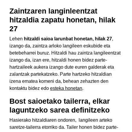
Zaintzaren langinleentzat
hitzaldia zapatu honetan, hilak
27
Lehen
hitzaldi saioa larunbat honetan, hilak 27
,
izango da, zaintza arloko langileen eskubide eta
betebeharrei buruz. Hitzaldi hau zaintza langileentzat
izango da, izan ere, hitzaldi honen bidez parte-
hartzaileek aukera izango dute euren galderak eta
zalantzak partekatzeko. Parte hartzeko hitzaldian
izena ematea komeni da, behean zehazten den
kontaktu bidez edo
esteka honetan
.
Bost saioetako tailerra, elkar
laguntzeko sarea definitzeko
Hasierako hitzaldiaren ondoren, langileen arteko
saretze-tailerra etorriko da. Tailer honen bidez parte-