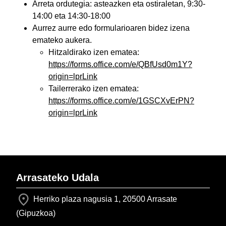
Arreta ordutegia: asteazken eta ostiraletan, 9:30-
14:00 eta 14:30-18:00
Aurrez aurre edo formularioaren bidez izena
emateko aukera.
Hitzaldirako izen ematea:
https://forms.office.com/e/QBfUsd0m1Y?
origin=lprLink
Tailerrerako izen ematea:
https://forms.office.com/e/1GSCXvErPN?
origin=lprLink
Arrasateko Udala
Herriko plaza nagusia 1, 20500 Arrasate
(Gipuzkoa)