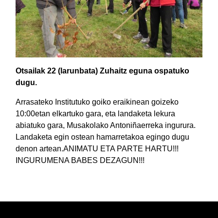
Otsailak 22 (larunbata) Zuhaitz eguna ospatuko
dugu.
Arrasateko Institutuko goiko eraikinean goizeko
10:00etan elkartuko gara, eta landaketa lekura
abiatuko gara, Musakolako Antoniñaerreka ingurura.
Landaketa egin ostean hamarretakoa egingo dugu
denon artean.ANIMATU ETA PARTE HARTU!!!
INGURUMENA BABES DEZAGUN!!!