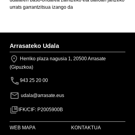
urrats garrantzitsua izango da
Arrasateko Udala
Herriko plaza nagusia 1, 20500 Arrasate
(Gipuzkoa)
943 25 20 00
udala@arrasate.eus
IFK/CIF: P2005900B
WEB MAPA
KONTAKTUA