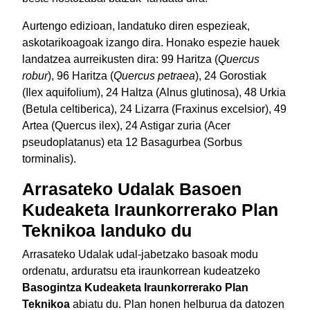
Aurtengo edizioan, landatuko diren espezieak,
askotarikoagoak izango dira. Honako espezie hauek
landatzea aurreikusten dira: 99 Haritza (
Quercus
robur
), 96 Haritza (
Quercus petraea
), 24 Gorostiak
(Ilex aquifolium), 24 Haltza (Alnus glutinosa), 48 Urkia
(Betula celtiberica), 24 Lizarra (Fraxinus excelsior), 49
Artea (Quercus ilex), 24 Astigar zuria (Acer
pseudoplatanus) eta 12 Basagurbea (Sorbus
torminalis).
Arrasateko Udalak Basoen
Kudeaketa Iraunkorrerako Plan
Teknikoa landuko du
Arrasateko Udalak udal-jabetzako basoak modu
ordenatu, arduratsu eta iraunkorrean kudeatzeko
Basogintza Kudeaketa Iraunkorrerako Plan
Teknikoa
abiatu du. Plan honen helburua da datozen