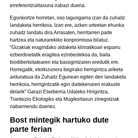
erreferentzialtasuna irabazi duena.
Egonkortze horretan, oso lagungarria izan da zuhaitz
landaketa herrikoia. Izan ere, azken urteetan ehunka
zuhaitz landatu dira Arrasaten, herritarren parte
hartzea eta naturarekiko konpromisoa bilatuz.
“Gizakiak eragindako aldaketa klimatikoari esparru
ezberdinetatik eragitea ezinbestekoa da, baita
biodibertsitatearen eta basogintzaren eredutik ere.
Horregatik, etorkizunera begirako herrigintza ariketa
arduratsua da Zuhaitz Egunean egiten den landaketa
herrikoia, herrigintzatik egin daitekenaren erakusle
delarik” Garazi Etxeberria Udaleko Hirigintza,
Trantsizio Ekologiko eta Mugikortasun zinegotziak
nabarmendu duenez.
Bost mintegik hartuko dute
parte ferian