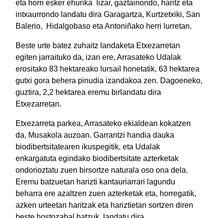
eta horri esker ehunka lizar, gaztainondo, haritz eta
intxaurrondo landatu dira Garagartza, Kurtzetxiki, San
Balerio, Hidalgobaso eta Antoniñako herri lurretan.
Beste urte batez zuhaitz landaketa Etxezarretan
egiten jarraituko da, izan ere, Arrasateko Udalak
erositako 83 hektareako lursail honetatik, 63 hektarea
gutxi gora behera pinudia izandakoa zen. Dagoeneko,
guztira, 2,2 hektarea eremu birlandatu dira
Etxezarretan.
Etxezarreta parkea, Arrasateko ekialdean kokatzen
da, Musakola auzoan. Garrantzi handia dauka
biodibertsitatearen ikuspegitik, eta Udalak
enkargatuta egindako biodibertsitate azterketak
ondorioztatu zuen birsortze naturala oso ona dela.
Eremu batzuetan harizti kantauriarrari lagundu
beharra ere azaltzen zuen azterketak eta, horregatik,
azken urteetan haritzak eta hariztietan sortzen diren
beste hostozabal batzuk landatu dira.