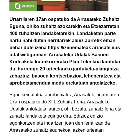
Urtarrilaren 17an ospatuko da Arrasateko Zuhaitz
Eguna, ohiko zuhaitz azokarekin eta Etxezarretan
400 zuhaitzen landaketarekin. Landaketan parte
hartu nahi duten herritarrek aldez aurretik eman
behar dute izena https://izenemateak.arrasate.eus
udal webgunean. Arrasateko Udalak Basoen
Kudeaketa Iraunkorrerako Plan Teknikoa landuko
du, hurrengo 20 urteetarako jarduketa-plangintza
zehaztuz; basoen kontserbazioa, leheneratzea eta
aprobetxamendua modu orekatuan antolatzeko.
Egun seinalatua aprobetxatuz, Arrasatek, urtarrilaren
17an ospatuko du XIII. Zuhaitz Feria. Arrasateko
Udalak antolatuta, aurten, ohi bezala, zuhaitz feria eta
zuhaitz landaketa egingo dira. Edizioz edizio
egonkortzen eta indartzen joan den feria izan da
Arrasateko zuhaitz egunekoa, azken urteetan