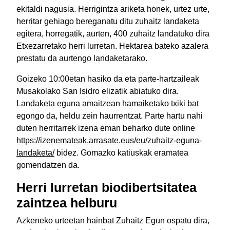
ekitaldi nagusia. Herrigintza ariketa honek, urtez urte,
herritar gehiago bereganatu ditu zuhaitz landaketa
egitera, horregatik, aurten, 400 zuhaitz landatuko dira
Etxezarretako herri lurretan. Hektarea bateko azalera
prestatu da aurtengo landaketarako.
Goizeko 10:00etan hasiko da eta parte-hartzaileak
Musakolako San Isidro elizatik abiatuko dira.
Landaketa eguna amaitzean hamaiketako txiki bat
egongo da, heldu zein haurrentzat. Parte hartu nahi
duten herritarrek izena eman beharko dute online
https://izenemateak.arrasate.eus/eu/zuhaitz-eguna-
landaketa/
bidez. Gomazko katiuskak eramatea
gomendatzen da.
Herri lurretan biodibertsitatea
zaintzea helburu
Azkeneko urteetan hainbat Zuhaitz Egun ospatu dira,