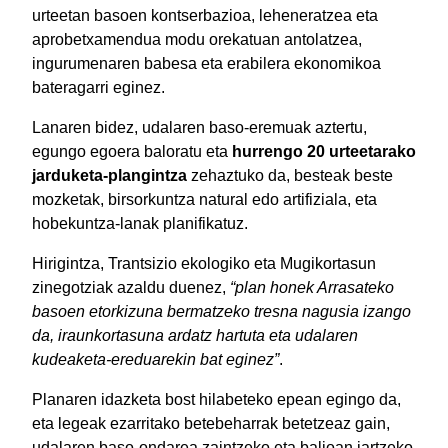
urteetan basoen kontserbazioa, leheneratzea eta
aprobetxamendua modu orekatuan antolatzea,
ingurumenaren babesa eta erabilera ekonomikoa
bateragarri eginez.
Lanaren bidez, udalaren baso-eremuak aztertu,
egungo egoera baloratu eta
hurrengo 20 urteetarako
jarduketa-plangintza
zehaztuko da, besteak beste
mozketak, birsorkuntza natural edo artifiziala, eta
hobekuntza-lanak planifikatuz.
Hirigintza, Trantsizio ekologiko eta Mugikortasun
zinegotziak azaldu duenez,
“plan honek Arrasateko
basoen etorkizuna bermatzeko tresna nagusia izango
da, iraunkortasuna ardatz hartuta eta udalaren
kudeaketa-ereduarekin bat eginez”
.
Planaren idazketa bost hilabeteko epean egingo da,
eta legeak ezarritako betebeharrak betetzeaz gain,
udalaren baso-ondarea zaintzeko eta balioan jartzeko