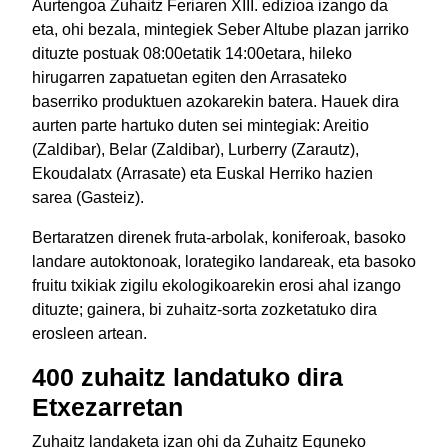
Aurtengoa Zuhaitz Feriaren XIII. edizioa izango da
eta, ohi bezala, mintegiek Seber Altube plazan jarriko
dituzte postuak 08:00etatik 14:00etara, hileko
hirugarren zapatuetan egiten den Arrasateko
baserriko produktuen azokarekin batera. Hauek dira
aurten parte hartuko duten sei mintegiak: Areitio
(Zaldibar), Belar (Zaldibar), Lurberry (Zarautz),
Ekoudalatx (Arrasate) eta Euskal Herriko hazien
sarea (Gasteiz).
Bertaratzen direnek fruta-arbolak, koniferoak, basoko
landare autoktonoak, lorategiko landareak, eta basoko
fruitu txikiak zigilu ekologikoarekin erosi ahal izango
dituzte; gainera, bi zuhaitz-sorta zozketatuko dira
erosleen artean.
400 zuhaitz landatuko dira
Etxezarretan
Zuhaitz landaketa izan ohi da Zuhaitz Eguneko