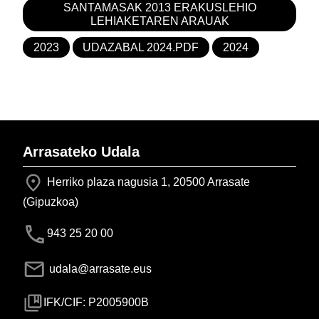
SANTAMASAK 2013 ERAKUSLEHIO
LEHIAKETAREN ARAUAK
2023
UDAZABAL 2024.PDF
2024
Arrasateko Udala
Herriko plaza nagusia 1, 20500 Arrasate
(Gipuzkoa)
943 25 20 00
udala@arrasate.eus
IFK/CIF: P2005900B