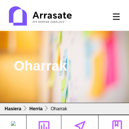
Oharrak
Hasiera
Herria
Oharrak