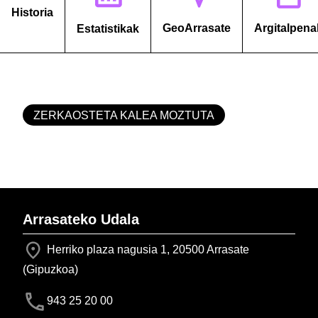
Historia
GeoArrasate
Argitalpena
Estatistikak
ZERKAOSTETA KALEA MOZTUTA
Arrasateko Udala
Herriko plaza nagusia 1, 20500 Arrasate
(Gipuzkoa)
943 25 20 00