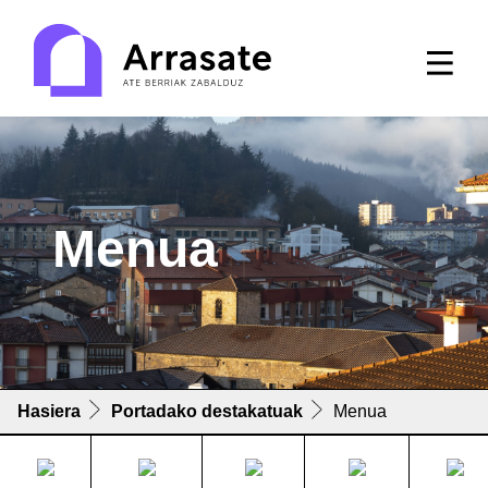
Menua
Hasiera
Portadako destakatuak
Menua