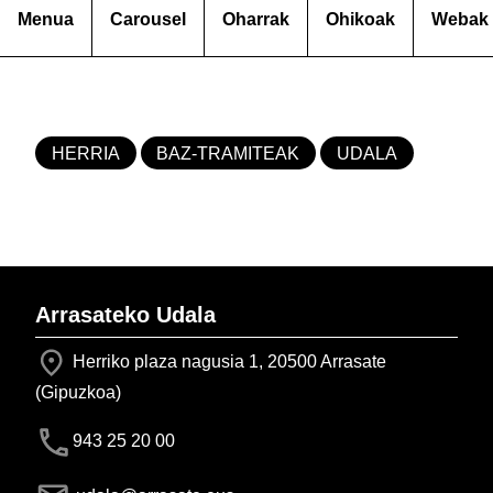
Menua
Carousel
Oharrak
Ohikoak
Webak
HERRIA
BAZ-TRAMITEAK
UDALA
Arrasateko Udala
Herriko plaza nagusia 1, 20500 Arrasate
(Gipuzkoa)
943 25 20 00