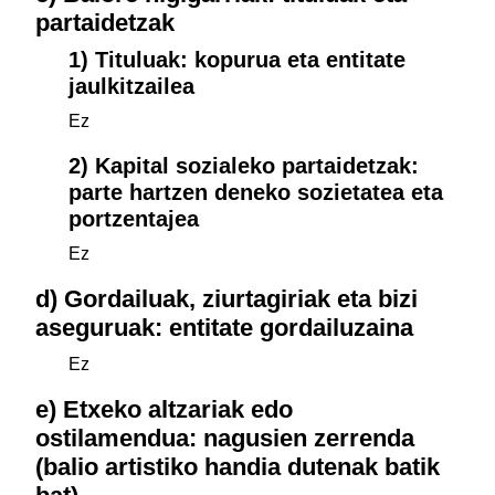
partaidetzak
1) Tituluak: kopurua eta entitate
jaulkitzailea
Ez
2) Kapital sozialeko partaidetzak:
parte hartzen deneko sozietatea eta
portzentajea
Ez
d) Gordailuak, ziurtagiriak eta bizi
aseguruak: entitate gordailuzaina
Ez
e) Etxeko altzariak edo
ostilamendua: nagusien zerrenda
(balio artistiko handia dutenak batik