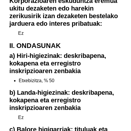
Korporazioaren eskuduntza eremua
ukitu dezaketen edo harekin
zerikusirik izan dezaketen bestelako
jarduera edo interes pribatuak:
Ez
II. ONDASUNAK
a) Hiri-higiezinak: deskribapena,
kokapena eta erregistro
inskripzioaren zenbakia
Etxebizitza, % 50
b) Landa-higiezinak: deskribapena,
kokapena eta erregistro
inskripzioaren zenbakia
Ez
c) Balore higigarriak: tituluak eta