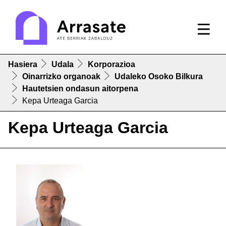
Hasiera
Udala
Korporazioa
Oinarrizko organoak
Udaleko Osoko Bilkura
Hautetsien ondasun aitorpena
Kepa Urteaga Garcia
Kepa Urteaga Garcia