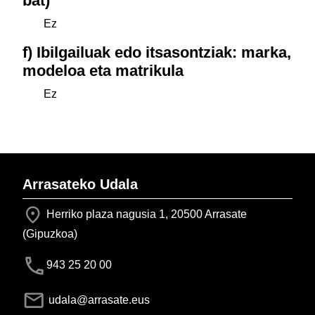
bat)
Ez
f) Ibilgailuak edo itsasontziak: marka,
modeloa eta matrikula
Ez
Arrasateko Udala
Herriko plaza nagusia 1, 20500 Arrasate
(Gipuzkoa)
943 25 20 00
udala@arrasate.eus