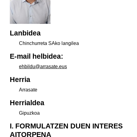
Lanbidea
Chinchurreta SAko langilea
E-mail helbidea:
ehbildu@arrasate.eus
Herria
Arrasate
Herrialdea
Gipuzkoa
I. FORMULATZEN DUEN INTERES
AITORPENA