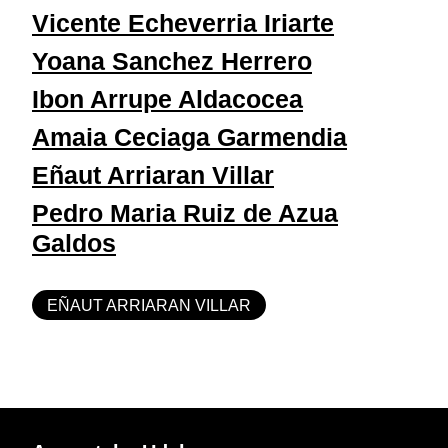
Vicente Echeverria Iriarte
Yoana Sanchez Herrero
Ibon Arrupe Aldacocea
Amaia Ceciaga Garmendia
Eñaut Arriaran Villar
Pedro Maria Ruiz de Azua
Galdos
EÑAUT ARRIARAN VILLAR