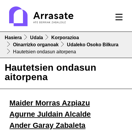
Hasiera
Udala
Korporazioa
Oinarrizko organoak
Udaleko Osoko Bilkura
Hautetsien ondasun aitorpena
Hautetsien ondasun
aitorpena
Maider Morras Azpiazu
Agurne Juldain Alcalde
Ander Garay Zabaleta