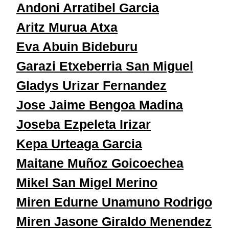
Andoni Arratibel Garcia
Aritz Murua Atxa
Eva Abuin Bideburu
Garazi Etxeberria San Miguel
Gladys Urizar Fernandez
Jose Jaime Bengoa Madina
Joseba Ezpeleta Irizar
Kepa Urteaga Garcia
Maitane Muñoz Goicoechea
Mikel San Migel Merino
Miren Edurne Unamuno Rodrigo
Miren Jasone Giraldo Menendez