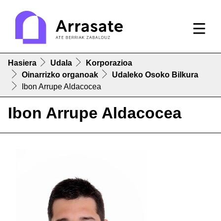
Hasiera
Udala
Korporazioa
Oinarrizko organoak
Udaleko Osoko Bilkura
Ibon Arrupe Aldacocea
Ibon Arrupe Aldacocea