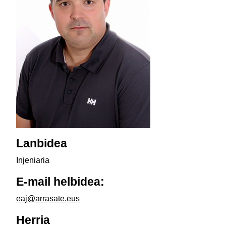
Lanbidea
Injeniaria
E-mail helbidea:
eaj@arrasate.eus
Herria