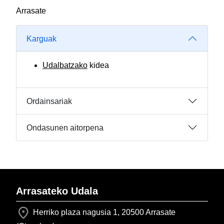
Arrasate
Karguak
Udalbatzako
kidea
Ordainsariak
Ondasunen aitorpena
Arrasateko Udala
Herriko plaza nagusia 1, 20500 Arrasate