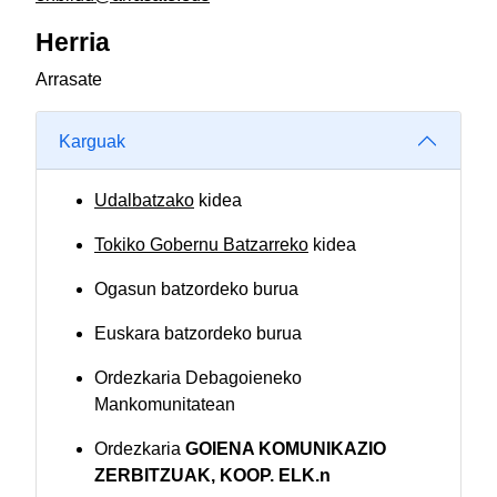
Herria
Arrasate
Karguak
Udalbatzako
kidea
Tokiko Gobernu Batzarreko
kidea
Ogasun batzordeko burua
Euskara batzordeko burua
Ordezkaria Debagoieneko
Mankomunitatean
Ordezkaria
GOIENA KOMUNIKAZIO
ZERBITZUAK, KOOP. ELK.n