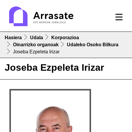
Hasiera
Udala
Korporazioa
Oinarrizko organoak
Udaleko Osoko Bilkura
Joseba Ezpeleta Irizar
Joseba Ezpeleta Irizar