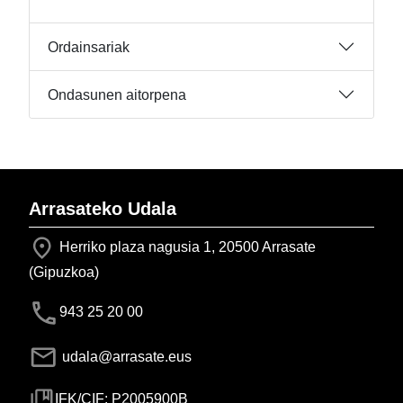
Ordainsariak
Ondasunen aitorpena
Arrasateko Udala
Herriko plaza nagusia 1, 20500 Arrasate
(Gipuzkoa)
943 25 20 00
udala@arrasate.eus
IFK/CIF: P2005900B