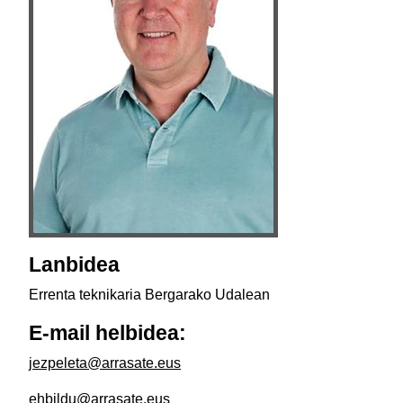
Lanbidea
Errenta teknikaria Bergarako Udalean
E-mail helbidea:
jezpeleta@arrasate.eus
ehbildu@arrasate.eus