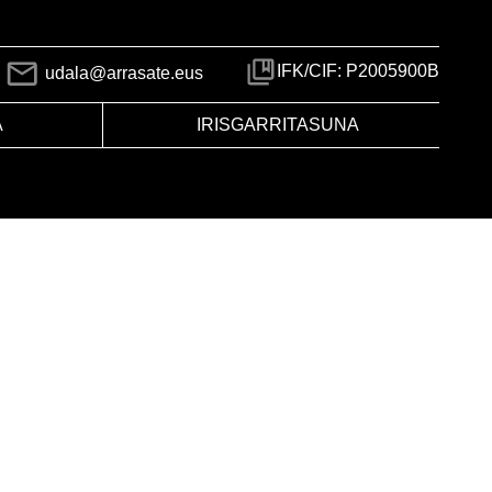
IFK/CIF: P2005900B
udala@arrasate.eus
A
IRISGARRITASUNA