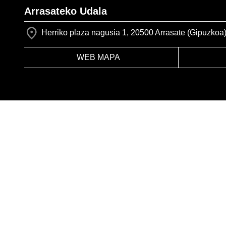
Arrasateko Udala
Herriko plaza nagusia 1, 20500 Arrasate (Gipuzkoa
WEB MAPA