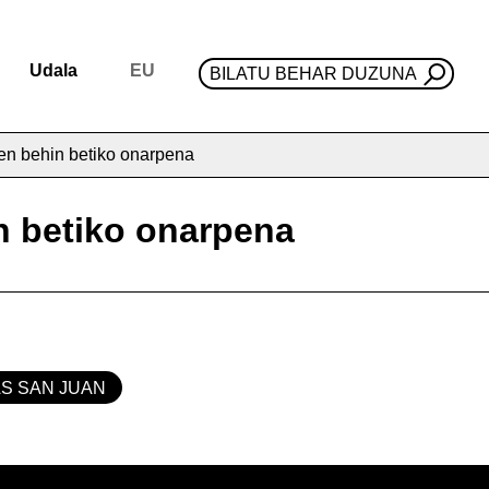
Udala
EU
BILATU BEHAR DUZUNA
een behin betiko onarpena
n betiko onarpena
AS SAN JUAN