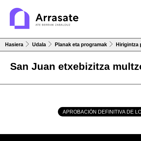
Hasiera
Udala
Planak eta programak
Hirigintza
San Juan etxebizitza multz
APROBACIÓN DEFINITIVA DE L