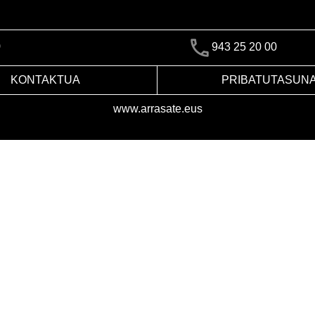
)
943 25 20 00
KONTAKTUA
PRIBATUTASUN
www.arrasate.eus