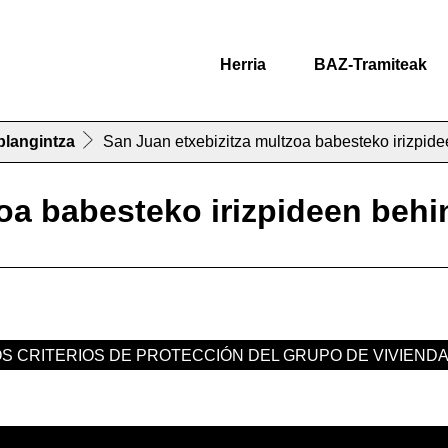
Herria
BAZ-Tramiteak
 plangintza
San Juan etxebizitza multzoa babesteko irizpid
oa babesteko irizpideen behi
OS CRITERIOS DE PROTECCIÓN DEL GRUPO DE VIVIEND