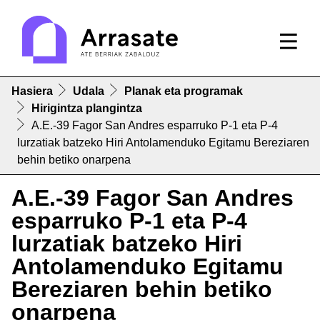
Hasiera
Udala
Planak eta programak
Hirigintza plangintza
A.E.-39 Fagor San Andres esparruko P-1 eta P-4
lurzatiak batzeko Hiri Antolamenduko Egitamu Bereziaren
behin betiko onarpena
A.E.-39 Fagor San Andres
esparruko P-1 eta P-4
lurzatiak batzeko Hiri
Antolamenduko Egitamu
Bereziaren behin betiko
onarpena