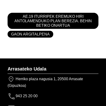
AE.19 ITURRIPEK EREMUKO HIRI
ANTOLAMENDUKO PLAN BEREZIA. BEHIN
BETIKO ONARTUA
GAON ARGITALPENA
Arrasateko Udala
Herriko plaza nagusia 1, 20500 Arrasate
(Gipuzkoa)
943 25 20 00