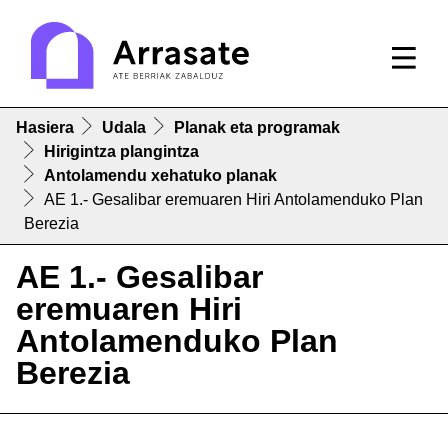
Hasiera
Udala
Planak eta programak
Hirigintza plangintza
Antolamendu xehatuko planak
AE 1.- Gesalibar eremuaren Hiri Antolamenduko Plan
Berezia
AE 1.- Gesalibar
eremuaren Hiri
Antolamenduko Plan
Berezia