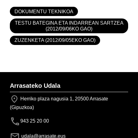
DOKUMENTU TEKNIKOA
TESTU BATEGINA ETA INDARREAN SARTZEA
(2012/09/06KO GAO)
ZUZENKETA (2012/09/05EKO GAO)
Arrasateko Udala
Herriko plaza nagusia 1, 20500 Arrasate
(Gipuzkoa)
943 25 20 00
udala@arrasate.eus