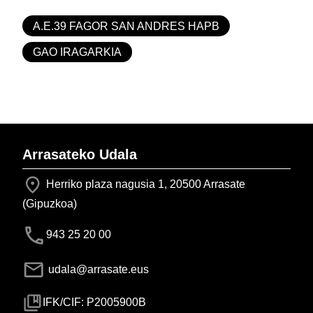
A.E.39 FAGOR SAN ANDRES HAPB
GAO IRAGARKIA
Arrasateko Udala
Herriko plaza nagusia 1, 20500 Arrasate
(Gipuzkoa)
943 25 20 00
udala@arrasate.eus
IFK/CIF: P2005900B