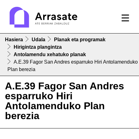
Hasiera
Udala
Planak eta programak
Hirigintza plangintza
Antolamendu xehatuko planak
A.E.39 Fagor San Andres esparruko Hiri Antolamenduko
Plan berezia
A.E.39 Fagor San Andres
esparruko Hiri
Antolamenduko Plan
berezia