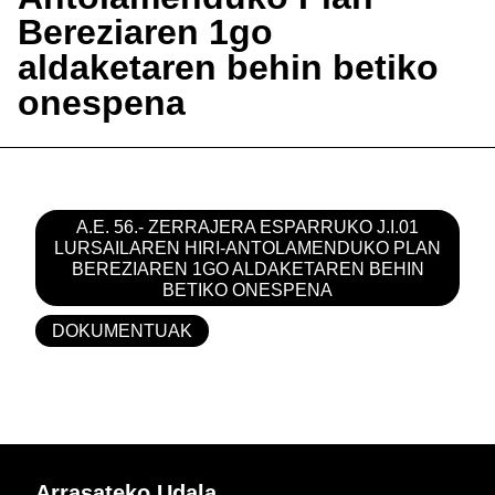
Bereziaren 1go
aldaketaren behin betiko
onespena
A.E. 56.- ZERRAJERA ESPARRUKO J.I.01
LURSAILAREN HIRI-ANTOLAMENDUKO PLAN
BEREZIAREN 1GO ALDAKETAREN BEHIN
BETIKO ONESPENA
DOKUMENTUAK
Arrasateko Udala