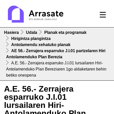
Hasiera
Udala
Planak eta programak
Hirigintza plangintza
Antolamendu xehatuko planak
AE 56.- Zerrajera esparruko J.I.01 partzelaren Hiri
Antolamenduko Plan Berezia
A.E. 56.- Zerrajera esparruko J.I.01 lursailaren Hiri-
Antolamenduko Plan Bereziaren 1go aldaketaren behin
betiko onespena
A.E. 56.- Zerrajera
esparruko J.I.01
lursailaren Hiri-
Antolamenduko Plan