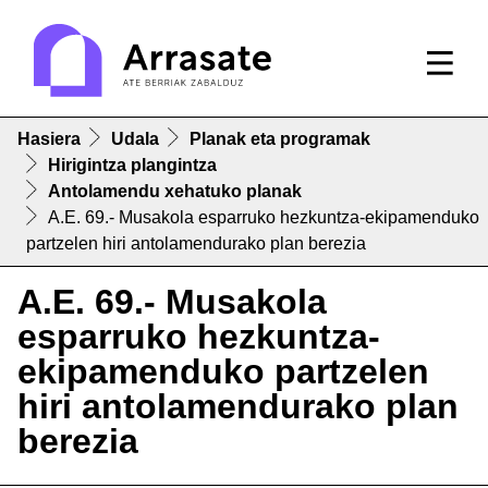
Hasiera
Udala
Planak eta programak
Hirigintza plangintza
Antolamendu xehatuko planak
A.E. 69.- Musakola esparruko hezkuntza-ekipamenduko
partzelen hiri antolamendurako plan berezia
A.E. 69.- Musakola
esparruko hezkuntza-
ekipamenduko partzelen
hiri antolamendurako plan
berezia