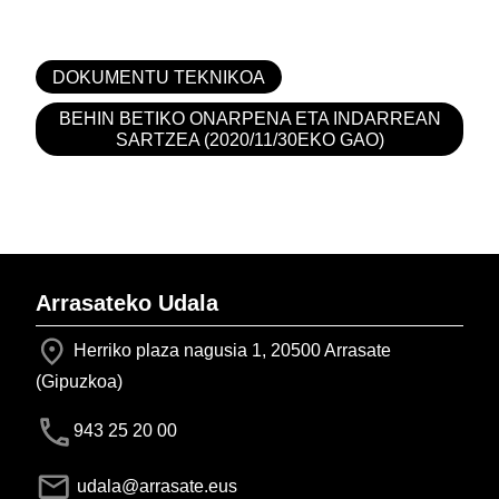
DOKUMENTU TEKNIKOA
BEHIN BETIKO ONARPENA ETA INDARREAN
SARTZEA (2020/11/30EKO GAO)
Arrasateko Udala
Herriko plaza nagusia 1, 20500 Arrasate
(Gipuzkoa)
943 25 20 00
udala@arrasate.eus