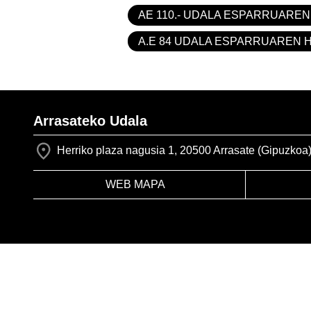
AE 110.- UDALA ESPARRUAREN
A.E 84 UDALA ESPARRUAREN 
Arrasateko Udala
Herriko plaza nagusia 1, 20500 Arrasate (Gipuzkoa
WEB MAPA