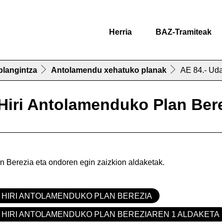
Herria
BAZ-Tramiteak
 plangintza
Antolamendu xehatuko planak
AE 84.- Uda
 Hiri Antolamenduko Plan Ber
an Berezia eta ondoren egin zaizkion aldaketak.
N HIRI ANTOLAMENDUKO PLAN BEREZIA
N HIRI ANTOLAMENDUKO PLAN BEREZIAREN 1 ALDAKETA