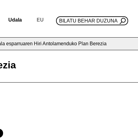
Udala
EU
BILATU BEHAR DUZUNA
la esparruaren Hiri Antolamenduko Plan Berezia
ezia