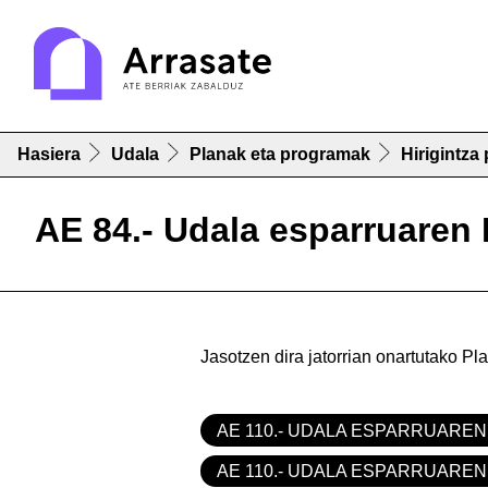
Hasiera
Udala
Planak eta programak
Hirigintza
AE 84.- Udala esparruaren
Jasotzen dira jatorrian onartutako Pl
AE 110.- UDALA ESPARRUARE
AE 110.- UDALA ESPARRUARE