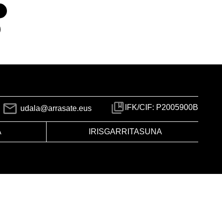
IFK/CIF: P2005900B
udala@arrasate.eus
A
IRISGARRITASUNA