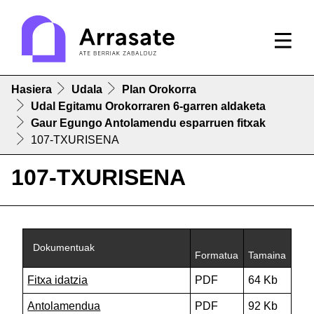
Hasiera
Udala
Plan Orokorra
Udal Egitamu Orokorraren 6-garren aldaketa
Gaur Egungo Antolamendu esparruen fitxak
107-TXURISENA
107-TXURISENA
Dokumentuak
Formatua
Tamaina
Fitxa idatzia
PDF
64 Kb
Antolamendua
PDF
92 Kb