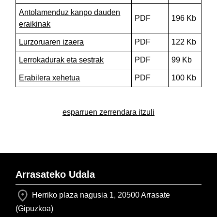
Antolamenduz kanpo dauden
PDF
196 Kb
eraikinak
Lurzoruaren izaera
PDF
122 Kb
Lerrokadurak eta sestrak
PDF
99 Kb
Erabilera xehetua
PDF
100 Kb
esparruen zerrendara itzuli
Arrasateko Udala
Herriko plaza nagusia 1, 20500 Arrasate
(Gipuzkoa)