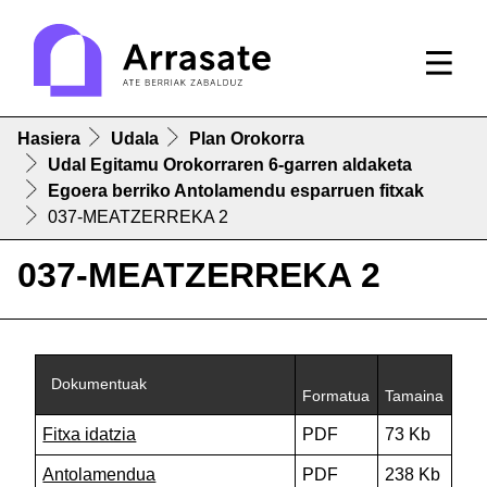
Hasiera
Udala
Plan Orokorra
Udal Egitamu Orokorraren 6-garren aldaketa
Egoera berriko Antolamendu esparruen fitxak
037-MEATZERREKA 2
037-MEATZERREKA 2
Dokumentuak
Formatua
Tamaina
Fitxa idatzia
PDF
73 Kb
Antolamendua
PDF
238 Kb