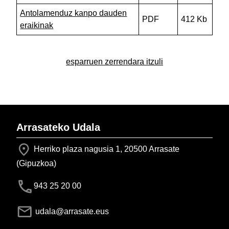
Antolamenduz kanpo dauden
PDF
412 Kb
eraikinak
esparruen zerrendara itzuli
Arrasateko Udala
Herriko plaza nagusia 1, 20500 Arrasate
(Gipuzkoa)
943 25 20 00
udala@arrasate.eus