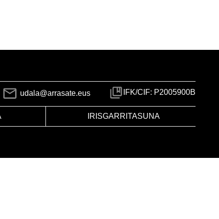
IFK/CIF: P2005900B
udala@arrasate.eus
A
IRISGARRITASUNA