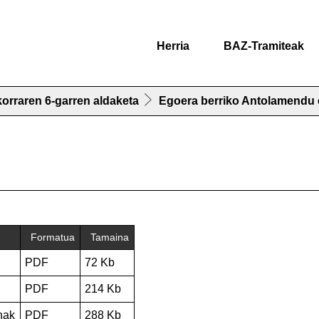
Herria
BAZ-Tramiteak
orraren 6-garren aldaketa
Egoera berriko Antolamendu 
Formatua
Tamaina
PDF
72 Kb
PDF
214 Kb
nak
PDF
288 Kb