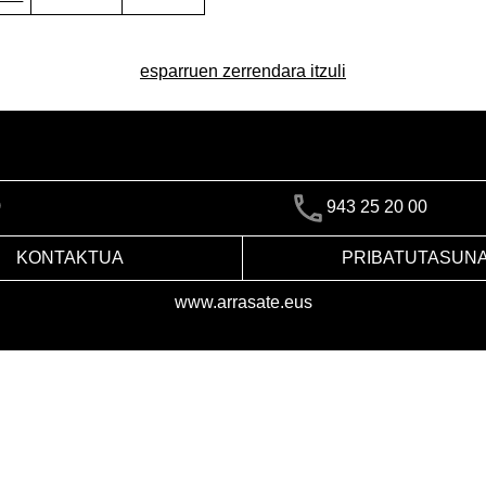
esparruen zerrendara itzuli
)
943 25 20 00
KONTAKTUA
PRIBATUTASUN
www.arrasate.eus