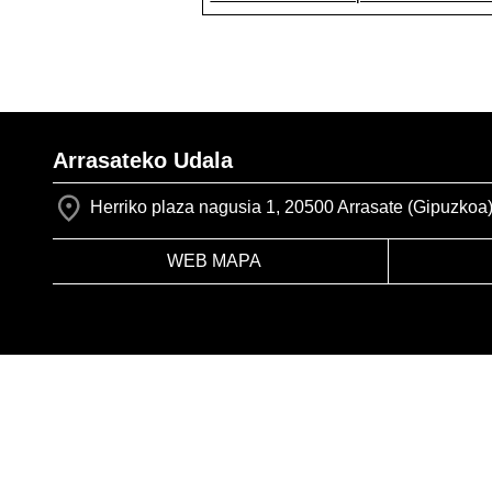
Arrasateko Udala
Herriko plaza nagusia 1, 20500 Arrasate (Gipuzkoa
WEB MAPA