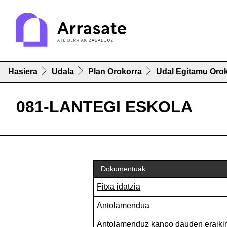
Hasiera
Udala
Plan Orokorra
Udal Egitamu Orok
081-LANTEGI ESKOLA
Dokumentuak
Fitxa idatzia
Antolamendua
Antolamenduz kanpo dauden eraiki