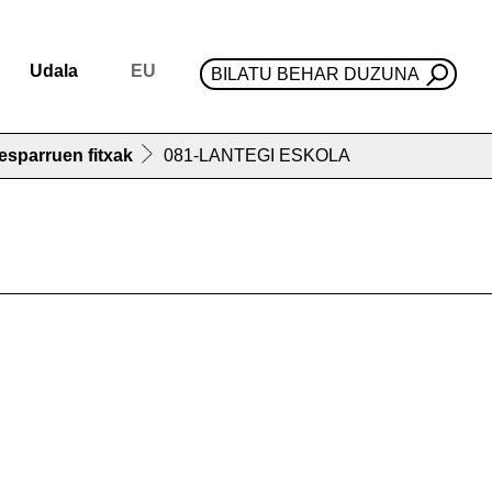
Udala
EU
BILATU BEHAR DUZUNA
esparruen fitxak
081-LANTEGI ESKOLA