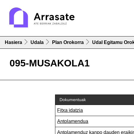
Hasiera
Udala
Plan Orokorra
Udal Egitamu Orok
095-MUSAKOLA1
Dokumentuak
Fitxa idatzia
Antolamendua
Antolamenduz kanpo dauden eraiki