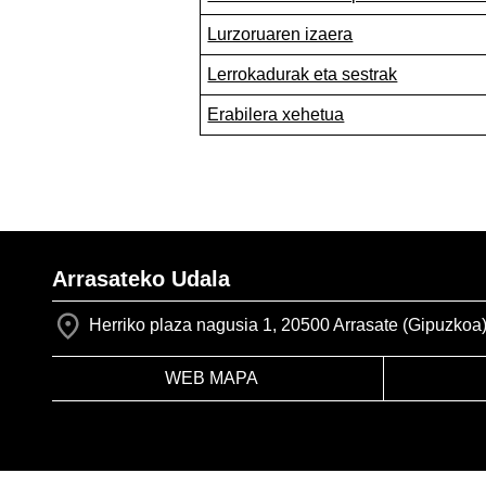
Lurzoruaren izaera
Lerrokadurak eta sestrak
Erabilera xehetua
Arrasateko Udala
Herriko plaza nagusia 1, 20500 Arrasate (Gipuzkoa
WEB MAPA