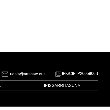
IFK/CIF: P2005900B
udala@arrasate.eus
A
IRISGARRITASUNA