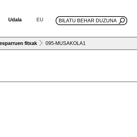
Udala
EU
BILATU BEHAR DUZUNA
esparruen fitxak
095-MUSAKOLA1