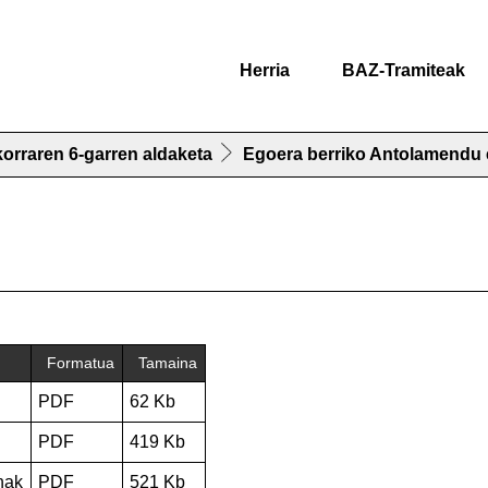
Herria
BAZ-Tramiteak
orraren 6-garren aldaketa
Egoera berriko Antolamendu 
Formatua
Tamaina
PDF
62 Kb
PDF
419 Kb
nak
PDF
521 Kb