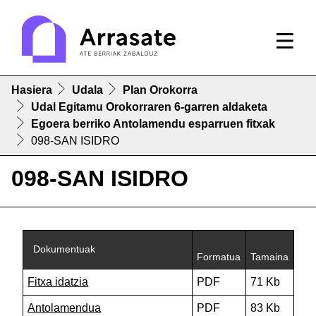
Hasiera
Udala
Plan Orokorra
Udal Egitamu Orokorraren 6-garren aldaketa
Egoera berriko Antolamendu esparruen fitxak
098-SAN ISIDRO
098-SAN ISIDRO
Dokumentuak
Formatua
Tamaina
Fitxa idatzia
PDF
71 Kb
Antolamendua
PDF
83 Kb