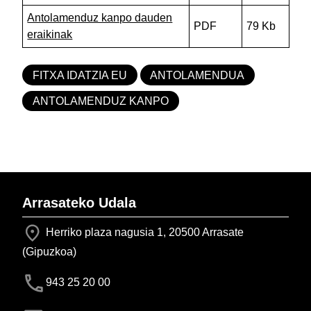
Antolamenduz kanpo dauden
PDF
79 Kb
eraikinak
FITXA IDATZIA EU
ANTOLAMENDUA
ANTOLAMENDUZ KANPO
Arrasateko Udala
Herriko plaza nagusia 1, 20500 Arrasate
(Gipuzkoa)
943 25 20 00