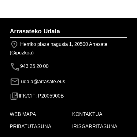
Arrasateko Udala
Herriko plaza nagusia 1, 20500 Arrasate
(Gipuzkoa)
943 25 20 00
udala@arrasate.eus
IFK/CIF: P2005900B
WEB MAPA
KONTAKTUA
PRIBATUTASUNA
IRISGARRITASUNA