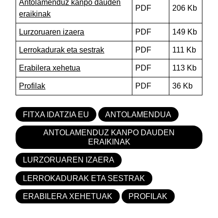
Antolamenduz kanpo dauden
PDF
206 Kb
eraikinak
Lurzoruaren izaera
PDF
149 Kb
Lerrokadurak eta sestrak
PDF
111 Kb
Erabilera xehetua
PDF
113 Kb
Profilak
PDF
36 Kb
FITXA IDATZIA EU
ANTOLAMENDUA
ANTOLAMENDUZ KANPO DAUDEN
ERAIKINAK
LURZORUAREN IZAERA
LERROKADURAK ETA SESTRAK
ERABILERA XEHETUAK
PROFILAK