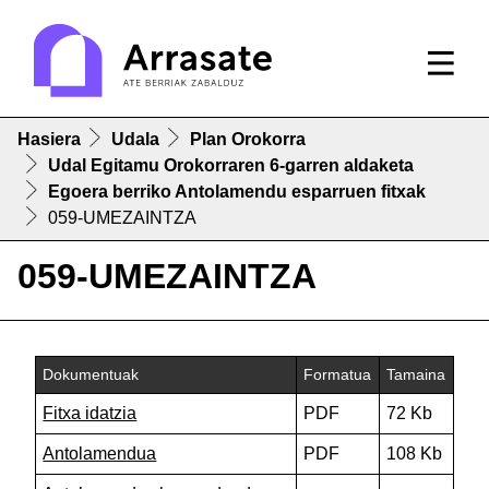
Hasiera
Udala
Plan Orokorra
Udal Egitamu Orokorraren 6-garren aldaketa
Egoera berriko Antolamendu esparruen fitxak
059-UMEZAINTZA
059-UMEZAINTZA
Dokumentuak
Formatua
Tamaina
Fitxa idatzia
PDF
72 Kb
Antolamendua
PDF
108 Kb