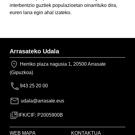
interbentzio guztiek populazioetan oinarrituko dira,
euren lana egin ahal izateko.
Arrasateko Udala
Herriko plaza nagusia 1, 20500 Arrasate
(Gipuzkoa)
943 25 20 00
udala@arrasate.eus
IFK/CIF: P2005900B
WEB MAPA
KONTAKTUA