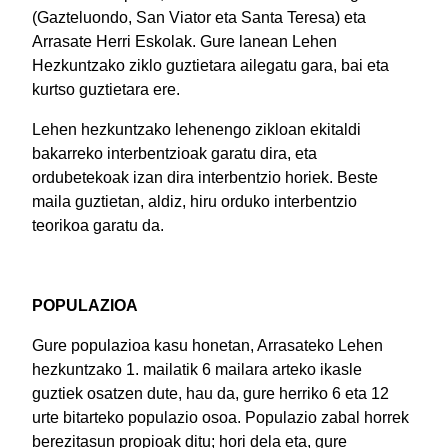
(Gazteluondo, San Viator eta Santa Teresa) eta
Arrasate Herri Eskolak. Gure lanean Lehen
Hezkuntzako ziklo guztietara ailegatu gara, bai eta
kurtso guztietara ere.
Lehen hezkuntzako lehenengo zikloan ekitaldi
bakarreko interbentzioak garatu dira, eta
ordubetekoak izan dira interbentzio horiek. Beste
maila guztietan, aldiz, hiru orduko interbentzio
teorikoa garatu da.
POPULAZIOA
Gure populazioa kasu honetan, Arrasateko Lehen
hezkuntzako 1. mailatik 6 mailara arteko ikasle
guztiek osatzen dute, hau da, gure herriko 6 eta 12
urte bitarteko populazio osoa. Populazio zabal horrek
berezitasun propioak ditu; hori dela eta, gure