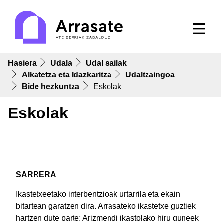
Hasiera
Udala
Udal sailak
Alkatetza eta Idazkaritza
Udaltzaingoa
Bide hezkuntza
Eskolak
Eskolak
SARRERA
Ikastetxeetako interbentzioak urtarrila eta ekain
bitartean garatzen dira. Arrasateko ikastetxe guztiek
hartzen dute parte; Arizmendi ikastolako hiru guneek