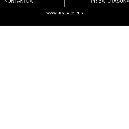
KONTAKTUA
PRIBATUTASUN
www.arrasate.eus