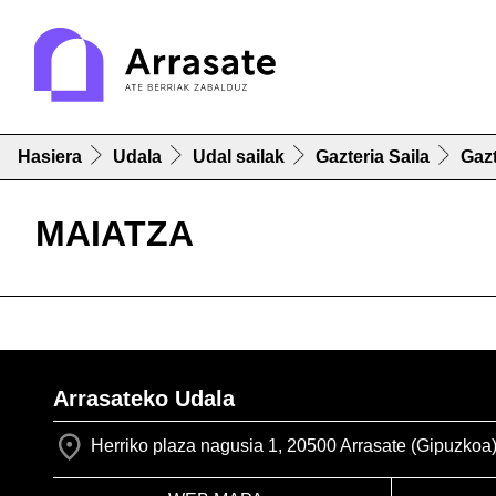
Hasiera
Udala
Udal sailak
Gazteria Saila
Gaz
MAIATZA
Arrasateko Udala
Herriko plaza nagusia 1, 20500 Arrasate (Gipuzkoa