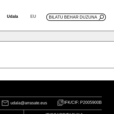
Udala
EU
BILATU BEHAR DUZUNA
IFK/CIF: P2005900B
udala@arrasate.eus