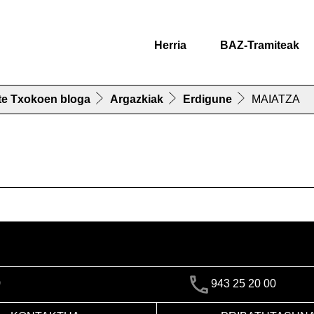
Herria
BAZ-Tramiteak
te Txokoen bloga
Argazkiak
Erdigune
MAIATZA
)
943 25 20 00