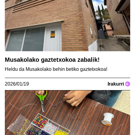
Musakolako gaztetxokoa zabalik!
Heldu da Musakolako behin betiko gaztetxokoa!
2026/01/19
Irakurri
+