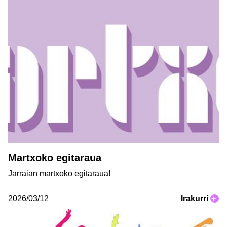
Martxoko egitaraua
Jarraian martxoko egitaraua!
2026/03/12
Irakurri
+