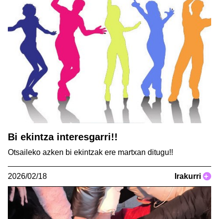
Bi ekintza interesgarri!!
Otsaileko azken bi ekintzak ere martxan ditugu!!
2026/02/18
Irakurri
+