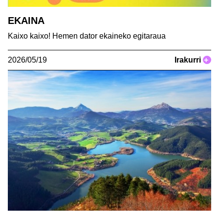
EKAINA
Kaixo kaixo! Hemen dator ekaineko egitaraua
2026/05/19
Irakurri
+