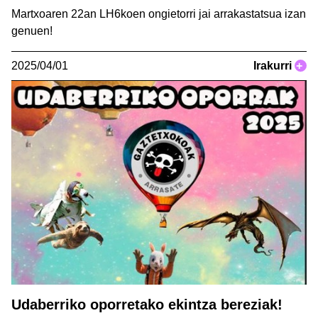
Martxoaren 22an LH6koen ongietorri jai arrakastatsua izan
genuen!
2025/04/01
Irakurri
+
Udaberriko oporretako ekintza bereziak!