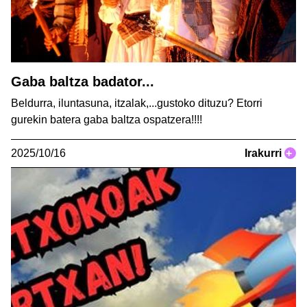
Gaba baltza badator...
Beldurra, iluntasuna, itzalak,...gustoko dituzu? Etorri
gurekin batera gaba baltza ospatzera!!!!
2025/10/16
Irakurri
+