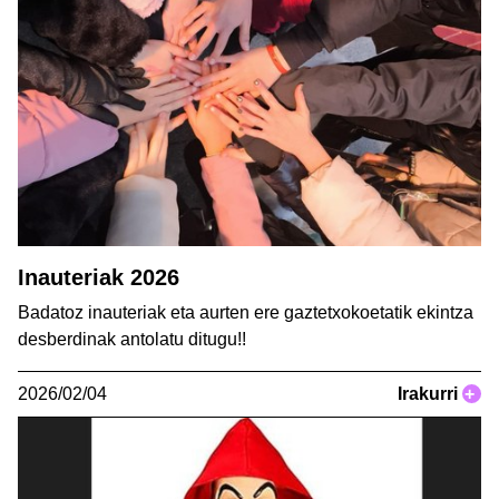
Inauteriak 2026
Badatoz inauteriak eta aurten ere gaztetxokoetatik ekintza
desberdinak antolatu ditugu!!
2026/02/04
Irakurri
+