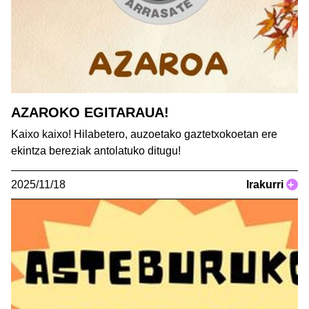
AZAROKO EGITARAUA!
Kaixo kaixo! Hilabetero, auzoetako gaztetxokoetan ere
ekintza bereziak antolatuko ditugu!
2025/11/18
Irakurri
+