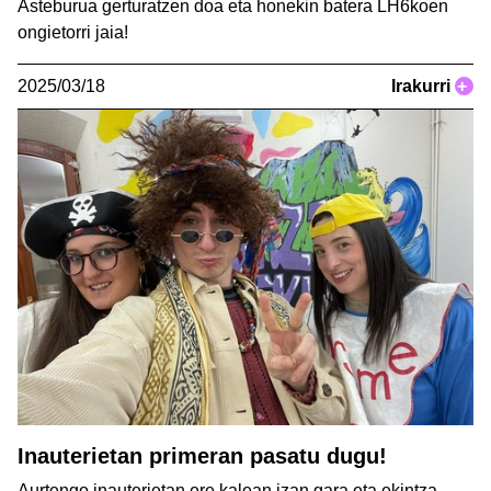
Asteburua gerturatzen doa eta honekin batera LH6koen
ongietorri jaia!
2025/03/18
Irakurri
+
Inauterietan primeran pasatu dugu!
Aurtengo inauterietan ere kalean izan gara eta ekintza