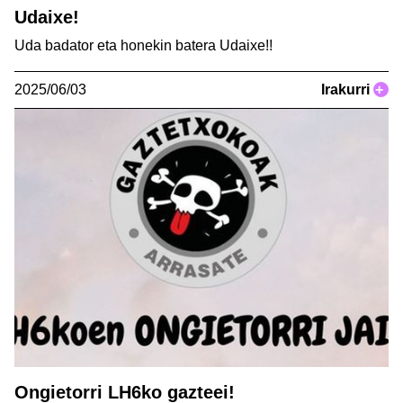
Udaixe!
Uda badator eta honekin batera Udaixe!!
2025/06/03
Irakurri
+
Ongietorri LH6ko gazteei!