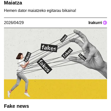
Maiatza
Hemen dator maiatzeko egitarau bikaina!
2026/04/29
Irakurri
+
Fake news