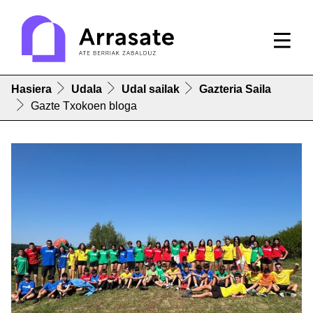
Hasiera
Udala
Udal sailak
Gazteria Saila
Gazte Txokoen bloga