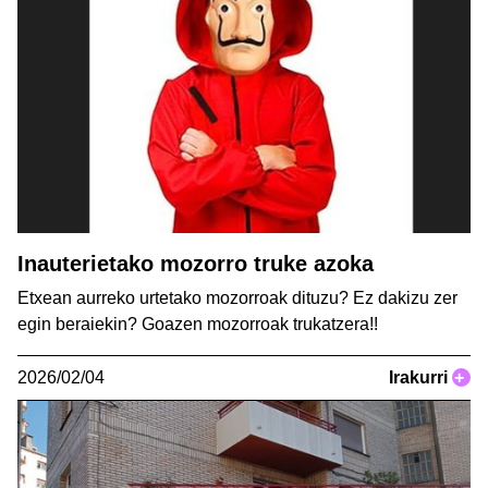
Inauterietako mozorro truke azoka
Etxean aurreko urtetako mozorroak dituzu? Ez dakizu zer
egin beraiekin? Goazen mozorroak trukatzera!!
2026/02/04
Irakurri
+