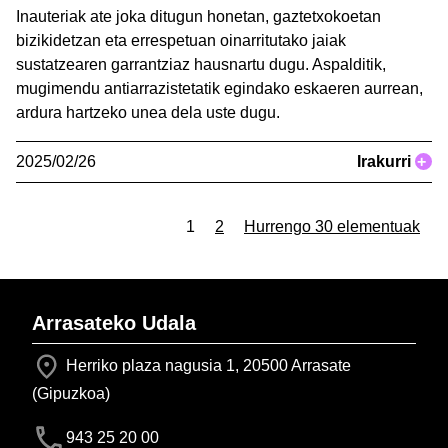
Inauteriak ate joka ditugun honetan, gaztetxokoetan
bizikidetzan eta errespetuan oinarritutako jaiak
sustatzearen garrantziaz hausnartu dugu. Aspalditik,
mugimendu antiarrazistetatik egindako eskaeren aurrean,
ardura hartzeko unea dela uste dugu.
2025/02/26
Irakurri
+
1
2
Hurrengo 30 elementuak
Arrasateko Udala
Herriko plaza nagusia 1, 20500 Arrasate
(Gipuzkoa)
943 25 20 00