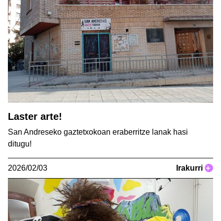
Laster arte!
San Andreseko gaztetxokoan eraberritze lanak hasi
ditugu!
2026/02/03
Irakurri
+