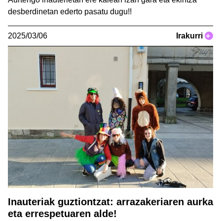
desberdinetan ederto pasatu dugu!!
2025/03/06
Irakurri
+
Inauteriak guztiontzat: arrazakeriaren aurka
eta errespetuaren alde!