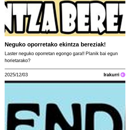
Neguko oporretako ekintza bereziak!
Laster neguko oporretan egongo gara!! Planik bai egun
horietarako?
2025/12/03
Irakurri
+