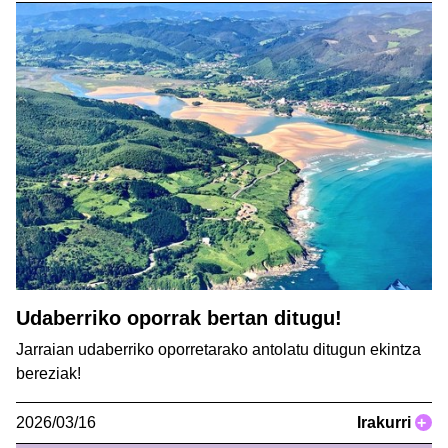
Udaberriko oporrak bertan ditugu!
Jarraian udaberriko oporretarako antolatu ditugun ekintza
bereziak!
2026/03/16
Irakurri
+