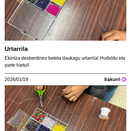
Urtarrila
Ekintza desberdinez beteta daukagu urtarrila! Hurbildu eta
parte hartu!!
2026/01/19
Irakurri
+