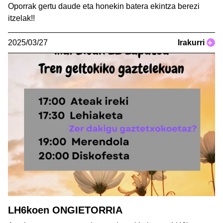
Oporrak gertu daude eta honekin batera ekintza berezi
itzelak!!
2025/03/27
Irakurri
+
LH6koen ONGIETORRIA