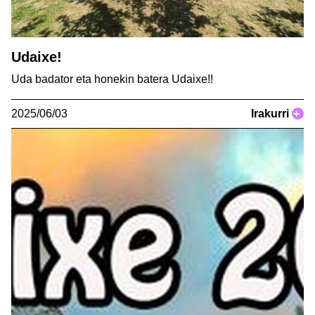
Udaixe!
Uda badator eta honekin batera Udaixe!!
2025/06/03
Irakurri
+