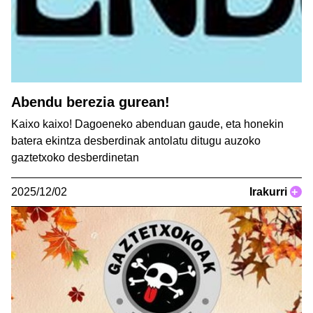
Abendu berezia gurean!
Kaixo kaixo! Dagoeneko abenduan gaude, eta honekin
batera ekintza desberdinak antolatu ditugu auzoko
gaztetxoko desberdinetan
2025/12/02
Irakurri
+