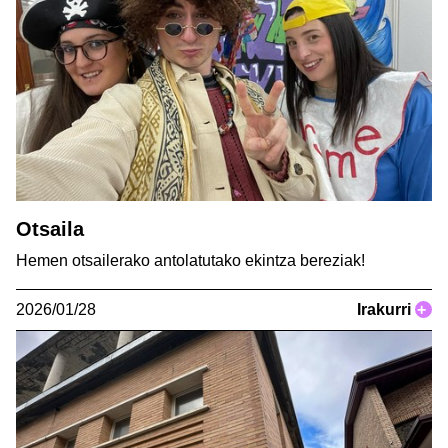
Otsaila
Hemen otsailerako antolatutako ekintza bereziak!
2026/01/28
Irakurri
+