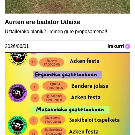
Aurten ere badator Udaixe
Uztailerako planik? Hemen gure proposamena!!
2026/06/01
Irakurri
+