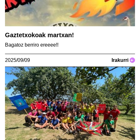
Gaztetxokoak martxan!
Bagatoz berriro ereeee!!
2025/09/09
Irakurri
+