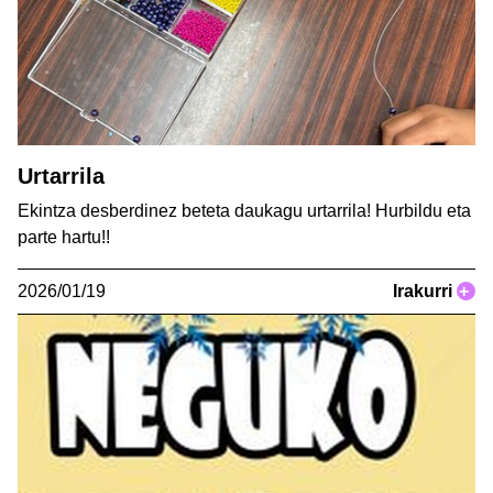
Urtarrila
Ekintza desberdinez beteta daukagu urtarrila! Hurbildu eta
parte hartu!!
2026/01/19
Irakurri
+