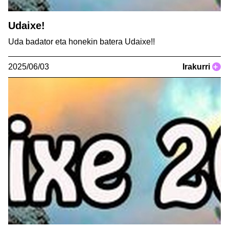
Udaixe!
Uda badator eta honekin batera Udaixe!!
2025/06/03
Irakurri
+