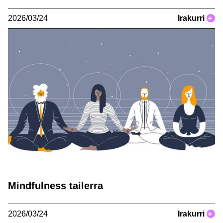
2026/03/24
Irakurri
+
Mindfulness tailerra
2026/03/24
Irakurri
+