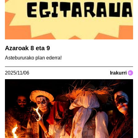
Azaroak 8 eta 9
Astebururako plan ederra!
2025/11/06
Irakurri
+