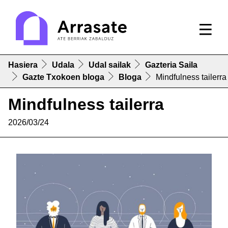
Hasiera
Udala
Udal sailak
Gazteria Saila
Gazte Txokoen bloga
Bloga
Mindfulness tailerra
Mindfulness tailerra
2026/03/24