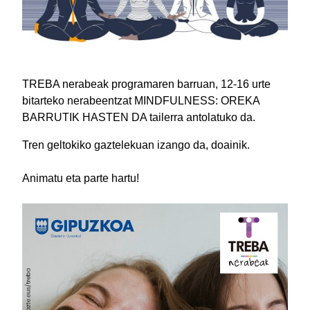
TREBA nerabeak programaren barruan, 12-16 urte
bitarteko nerabeentzat MINDFULNESS: OREKA
BARRUTIK HASTEN DA tailerra antolatuko da.
Tren geltokiko gaztelekuan izango da, doainik.
Animatu eta parte hartu!