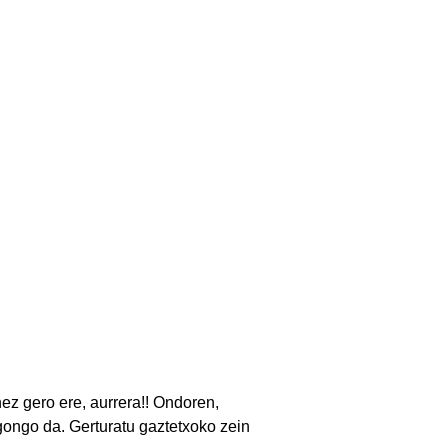
nez gero ere, aurrera!! Ondoren,
gongo da. Gerturatu gaztetxoko zein