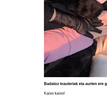
Badatoz inauteriak eta aurten ere 
Kaixo kaixo!