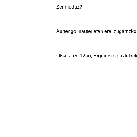
Zer moduz?
Aurtengo inauterietan ere izugarrizko
Otsailaren 12an, Erguineko gaztetxok