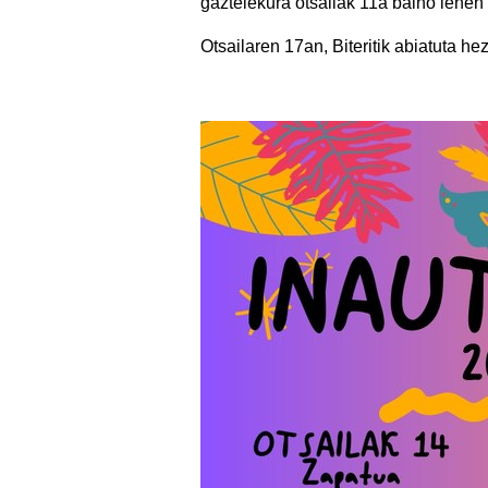
gaztelekura otsailak 11a baino lehen
Otsailaren 17an, Biteritik abiatuta he