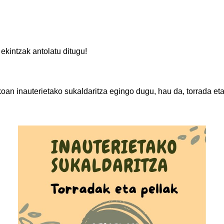
 ekintzak antolatu ditugu!
oan inauterietako sukaldaritza egingo dugu, hau da, torrada eta