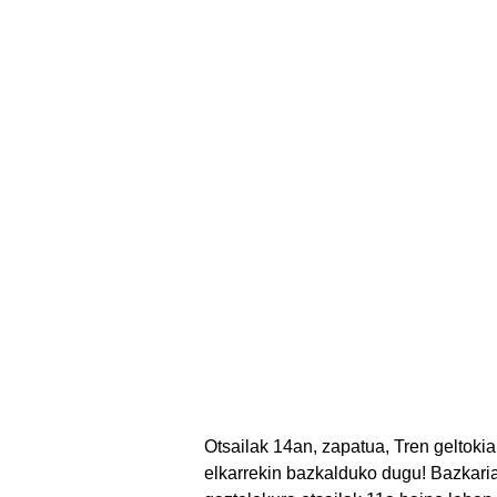
Otsailak 14an, zapatua, Tren geltokia
elkarrekin bazkalduko dugu! Bazkari