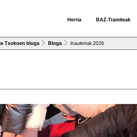
Herria
BAZ-Tramiteak
te Txokoen bloga
Bloga
Inauteriak 2026