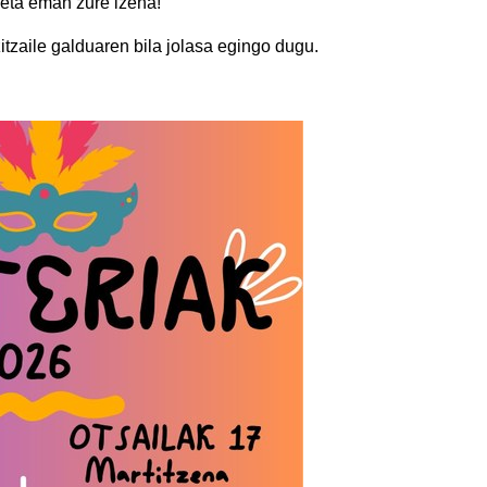
 eta eman zure izena!
zitzaile galduaren bila jolasa egingo dugu.