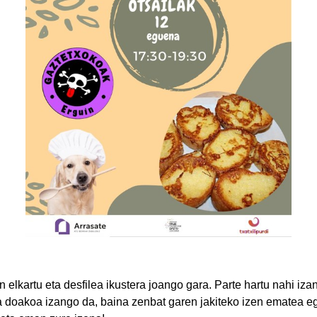
n elkartu eta desfilea ikustera joango gara. Parte hartu nahi iza
a doakoa izango da, baina zenbat garen jakiteko izen ematea e