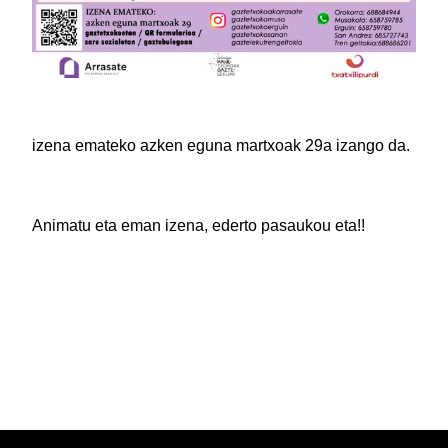
izena emateko azken eguna martxoak 29a izango da.
Animatu eta eman izena, ederto pasaukou eta!!