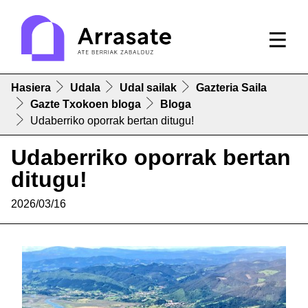
Hasiera
Udala
Udal sailak
Gazteria Saila
Gazte Txokoen bloga
Bloga
Udaberriko oporrak bertan ditugu!
Udaberriko oporrak bertan
ditugu!
2026/03/16