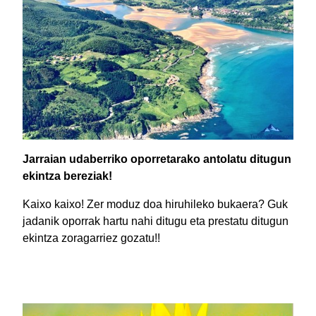
Jarraian udaberriko oporretarako antolatu ditugun
ekintza bereziak!
Kaixo kaixo! Zer moduz doa hiruhileko bukaera? Guk
jadanik oporrak hartu nahi ditugu eta prestatu ditugun
ekintza zoragarriez gozatu!!