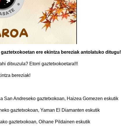
 gaztetxokoetan ere ekintza bereziak antolatuko ditugu!
i ditxuzula? Etorri gaztetxokoetara!!!
intza bereziak!
tala San Andreseko gaztetxokoan, Haizea Gomezen eskutik
ineko gaztetxokoan, Yaman El Diamanten eskutik
ako gaztetxokoan, Oihane Pildainen eskutik