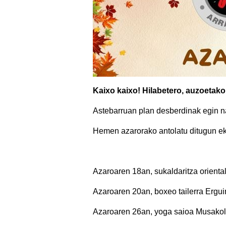
Kaixo kaixo! Hilabetero, auzoetako
Astebarruan plan desberdinak egin nah
Hemen azarorako antolatu ditugun ek
Azaroaren 18an, sukaldaritza orien
Azaroaren 20an, boxeo tailerra Ergu
Azaroaren 26an, yoga saioa Musakol