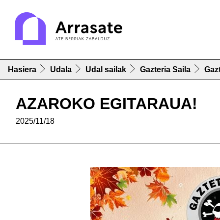
Hasiera
Udala
Udal sailak
Gazteria Saila
Gaz
AZAROKO EGITARAUA!
2025/11/18