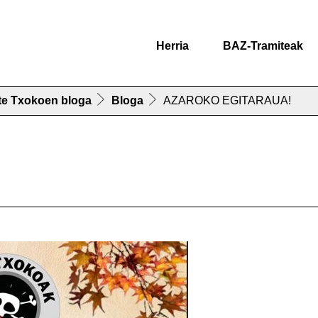
Herria
BAZ-Tramiteak
te Txokoen bloga
Bloga
AZAROKO EGITARAUA!