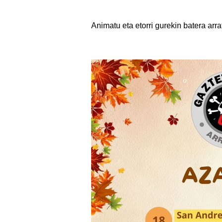
Animatu eta etorri gurekin batera arr