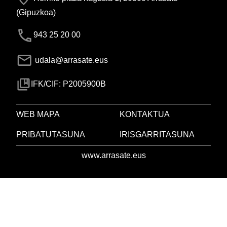
(Gipuzkoa)
943 25 20 00
udala@arrasate.eus
IFK/CIF: P2005900B
WEB MAPA
KONTAKTUA
PRIBATUTASUNA
IRISGARRITASUNA
www.arrasate.eus