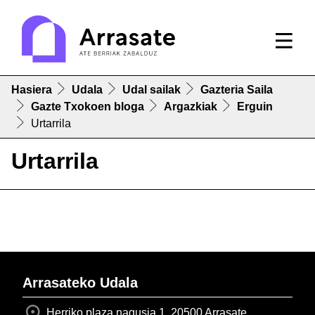
Hasiera
Udala
Udal sailak
Gazteria Saila
Gazte Txokoen bloga
Argazkiak
Erguin
Urtarrila
Urtarrila
Arrasateko Udala
Herriko plaza nagusia 1, 20500 Arrasate