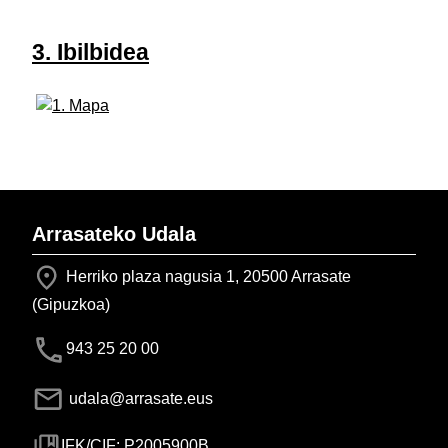
3. Ibilbidea
Arrasateko Udala
Herriko plaza nagusia 1, 20500 Arrasate
(Gipuzkoa)
943 25 20 00
udala@arrasate.eus
IFK/CIF: P2005900B