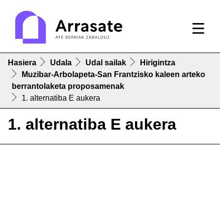
Hasiera
Udala
Udal sailak
Hirigintza
Muzibar-Arbolapeta-San Frantzisko kaleen arteko
berrantolaketa proposamenak
1. alternatiba E aukera
1. alternatiba E aukera