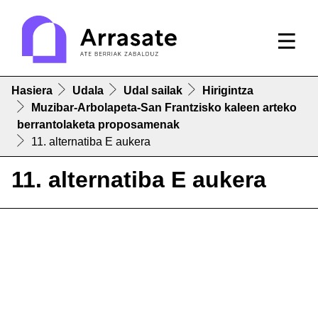
Hasiera
Udala
Udal sailak
Hirigintza
Muzibar-Arbolapeta-San Frantzisko kaleen arteko
berrantolaketa proposamenak
11. alternatiba E aukera
11. alternatiba E aukera