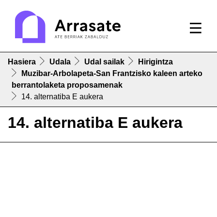
Hasiera
Udala
Udal sailak
Hirigintza
Muzibar-Arbolapeta-San Frantzisko kaleen arteko
berrantolaketa proposamenak
14. alternatiba E aukera
14. alternatiba E aukera