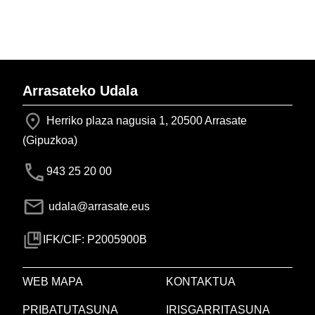
Arrasateko Udala
Herriko plaza nagusia 1, 20500 Arrasate
(Gipuzkoa)
943 25 20 00
udala@arrasate.eus
IFK/CIF: P2005900B
WEB MAPA
KONTAKTUA
PRIBATUTASUNA
IRISGARRITASUNA