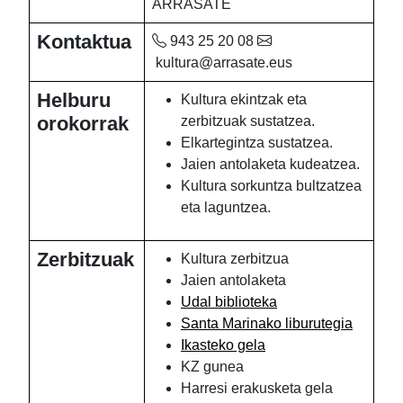
ARRASATE
Kontaktua
943 25 20 08
kultura@arrasate.eus
Helburu
Kultura ekintzak eta
orokorrak
zerbitzuak sustatzea.
Elkartegintza sustatzea.
Jaien antolaketa kudeatzea.
Kultura sorkuntza bultzatzea
eta laguntzea.
Zerbitzuak
Kultura zerbitzua
Jaien antolaketa
Udal biblioteka
Santa Marinako liburutegia
Ikasteko gela
KZ gunea
Harresi erakusketa gela