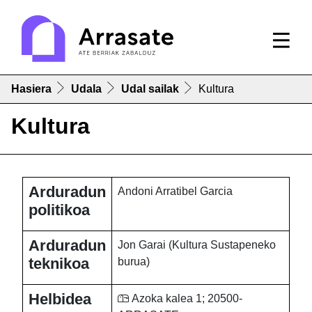
Hasiera
Udala
Udal sailak
Kultura
Kultura
Arduradun
Andoni Arratibel Garcia
politikoa
Arduradun
Jon Garai (Kultura Sustapeneko
teknikoa
burua)
Helbidea
Azoka kalea 1; 20500-