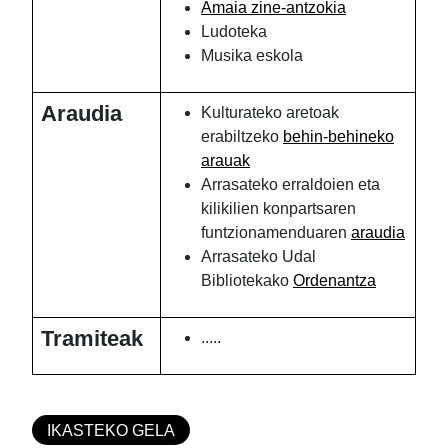
Amaia zine-antzokia
Ludoteka
Musika eskola
Araudia
Kulturateko aretoak
erabiltzeko
behin-behineko
arauak
Arrasateko erraldoien eta
kilikilien konpartsaren
funtzionamenduaren
araudia
Arrasateko Udal
Bibliotekako
Ordenantza
Tramiteak
.....
IKASTEKO GELA