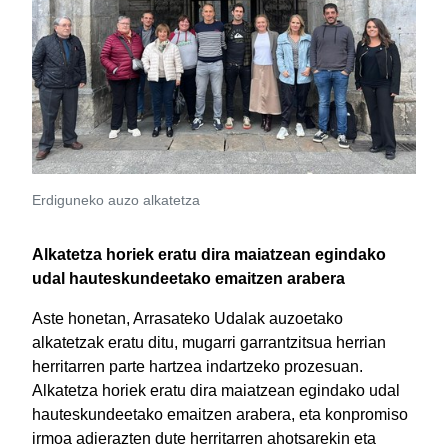
Erdiguneko auzo alkatetza
Alkatetza horiek eratu dira maiatzean egindako
udal hauteskundeetako emaitzen arabera
Aste honetan, Arrasateko Udalak auzoetako
alkatetzak eratu ditu, mugarri garrantzitsua herrian
herritarren parte hartzea indartzeko prozesuan.
Alkatetza horiek eratu dira maiatzean egindako udal
hauteskundeetako emaitzen arabera, eta konpromiso
irmoa adierazten dute herritarren ahotsarekin eta