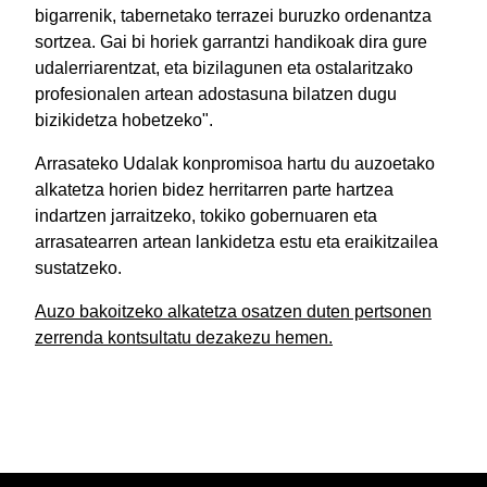
bigarrenik, tabernetako terrazei buruzko ordenantza
sortzea. Gai bi horiek garrantzi handikoak dira gure
udalerriarentzat, eta bizilagunen eta ostalaritzako
profesionalen artean adostasuna bilatzen dugu
bizikidetza hobetzeko".
Arrasateko Udalak konpromisoa hartu du auzoetako
alkatetza horien bidez herritarren parte hartzea
indartzen jarraitzeko, tokiko gobernuaren eta
arrasatearren artean lankidetza estu eta eraikitzailea
sustatzeko.
Auzo bakoitzeko alkatetza osatzen duten pertsonen
zerrenda kontsultatu dezakezu hemen.