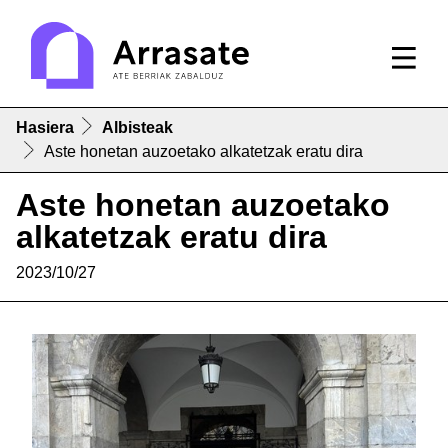
Hasiera
Albisteak
Aste honetan auzoetako alkatetzak eratu dira
Aste honetan auzoetako
alkatetzak eratu dira
2023/10/27