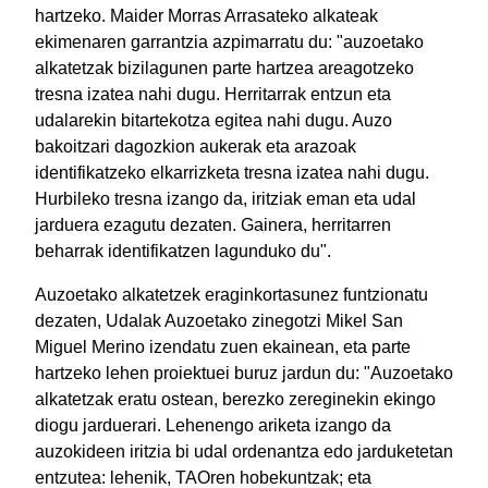
hartzeko. Maider Morras Arrasateko alkateak
ekimenaren garrantzia azpimarratu du: "auzoetako
alkatetzak bizilagunen parte hartzea areagotzeko
tresna izatea nahi dugu. Herritarrak entzun eta
udalarekin bitartekotza egitea nahi dugu. Auzo
bakoitzari dagozkion aukerak eta arazoak
identifikatzeko elkarrizketa tresna izatea nahi dugu.
Hurbileko tresna izango da, iritziak eman eta udal
jarduera ezagutu dezaten. Gainera, herritarren
beharrak identifikatzen lagunduko du".
Auzoetako alkatetzek eraginkortasunez funtzionatu
dezaten, Udalak Auzoetako zinegotzi Mikel San
Miguel Merino izendatu zuen ekainean, eta parte
hartzeko lehen proiektuei buruz jardun du: "Auzoetako
alkatetzak eratu ostean, berezko zereginekin ekingo
diogu jarduerari. Lehenengo ariketa izango da
auzokideen iritzia bi udal ordenantza edo jarduketetan
entzutea: lehenik, TAOren hobekuntzak; eta