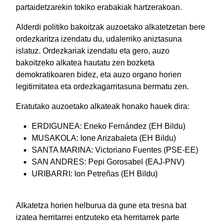
partaidetzarekin tokiko erabakiak hartzerakoan.
Alderdi politiko bakoitzak auzoetako alkatetzetan bere
ordezkaritza izendatu du, udalerriko aniztasuna
islatuz. Ordezkariak izendatu eta gero, auzo
bakoitzeko alkatea hautatu zen bozketa
demokratikoaren bidez, eta auzo organo horien
legitimitatea eta ordezkagarritasuna bermatu zen.
Eratutako auzoetako alkateak honako hauek dira:
ERDIGUNEA: Eneko Fernández (EH Bildu)
MUSAKOLA: Ione Arizabaleta (EH Bildu)
SANTA MARINA: Victoriano Fuentes (PSE-EE)
SAN ANDRES: Pepi Gorosabel (EAJ-PNV)
URIBARRI: Ion Petreñas (EH Bildu)
Alkatetza horien helburua da gune eta tresna bat
izatea herritarrei entzuteko eta herritarrek parte