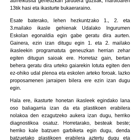
aurreikusita geneuzkan jarduera guztiak, martxoaren
13tik hasi eta ikasturte bukaeraraino.
Esate baterako, lehen hezkuntzako 1., 2. eta
3.mailako ikasle gehienak Udalako Ingurumen
Eskolan egonaldia egin gabe geratu dira aurten.
Gainera, ezin izan ditugu egin 1. eta 2. mailako
ikasleekin programatuta geneuzkan herrian zehar
egiten ditugun saioak ere. Horretaz gain, bertan
behera geratu dira urteko gaiarekin lotuta egiten den
ez-ohiko udal plenoa eta eskolen arteko foroak. Iazko
proposamenen jarraipen bilera ere ezin izan dugu
egin.
Hala ere, ikasturte honetan ikasleek egindako lana
oso baliagarria izan da eta plastikoen erabilera
nolakoa den ezagutzeko aukera izan dugu, herriko
diagnostikoa osatuz. Horretarako, besteak beste;
herriko kale batzuen garbiketa egin dugu, denda
batzuetako plastikoen erabilera aztertu dugu eta