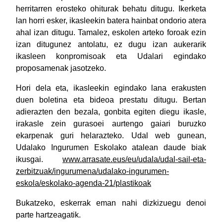
herritarren erosteko ohiturak behatu ditugu. Ikerketa
lan horri esker, ikasleekin batera hainbat ondorio atera
ahal izan ditugu. Tamalez, eskolen arteko foroak ezin
izan ditugunez antolatu, ez dugu izan aukerarik
ikasleen konpromisoak eta Udalari egindako
proposamenak jasotzeko.
Hori dela eta, ikasleekin egindako lana erakusten
duen boletina eta bideoa prestatu ditugu.
Bertan
adierazten den bezala, gonbita egiten diegu ikasle,
irakasle zein gurasoei aurtengo gaiari buruzko
ekarpenak guri helarazteko.
Udal web gunean,
Udalako Ingurumen Eskolako atalean daude biak
ikusgai.
www.arrasate.eus/eu/udala/udal-sail-eta-
zerbitzuak/ingurumena/udalako-ingurumen-
eskola/eskolako-agenda-21/plastikoak
Bukatzeko, eskerrak eman nahi dizkizuegu denoi
parte hartzeagatik.