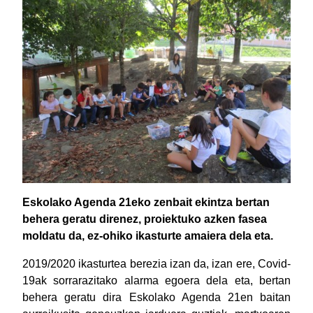
Eskolako Agenda 21eko zenbait ekintza bertan
behera geratu direnez, proiektuko azken fasea
moldatu da, ez-ohiko ikasturte amaiera dela eta.
2019/2020 ikasturtea berezia izan da, izan ere, Covid-
19ak sorrarazitako alarma egoera dela eta, bertan
behera geratu dira Eskolako Agenda 21en baitan