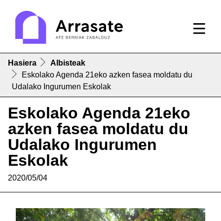
Hasiera
Albisteak
Eskolako Agenda 21eko azken fasea moldatu du
Udalako Ingurumen Eskolak
Eskolako Agenda 21eko
azken fasea moldatu du
Udalako Ingurumen
Eskolak
2020/05/04