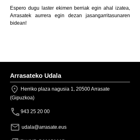
Espero dugu laster ekimen berriak egin ahal izatea,
Arrasatek aurrera egin dezan jasangarritasunaren
bidean!
Arrasateko Udala
Herriko plaza nagusia 1, 20500 Arrasate
(Gipuzkoa)
943 25 20 00
udala@arrasate.eus