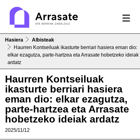
Hasiera
Albisteak
Haurren Kontseiluak ikasturte berriari hasiera eman dio:
elkar ezagutza, parte-hartzea eta Arrasate hobetzeko ideiak
ardatz
Haurren Kontseiluak
ikasturte berriari hasiera
eman dio: elkar ezagutza,
parte-hartzea eta Arrasate
hobetzeko ideiak ardatz
2025/11/12