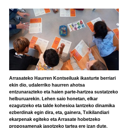
Arrasateko Haurren Kontseiluak ikasturte berriari
ekin dio, udalerriko haurren ahotsa
entzunarazteko eta haien parte-hartzea sustatzeko
helburuarekin. Lehen saio honetan, elkar
ezagutzeko eta talde kohesioa lantzeko dinamika
ezberdinak egin dira, eta, gainera, Txikilandiari
ekarpenak egiteko eta Arrasate hobetzeko
proposamenak jasotzeko tartea ere izan dute.