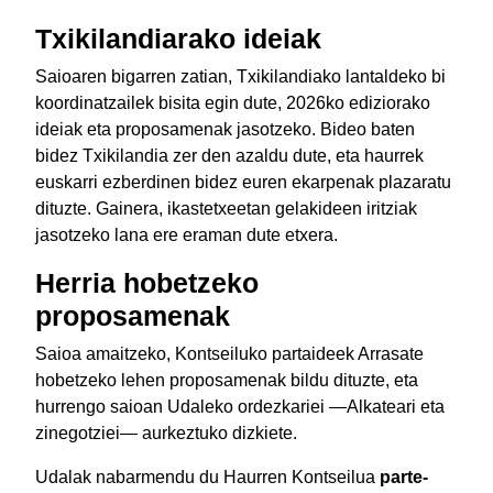
Txikilandiarako ideiak
Saioaren bigarren zatian, Txikilandiako lantaldeko bi
koordinatzailek bisita egin dute, 2026ko ediziorako
ideiak eta proposamenak jasotzeko. Bideo baten
bidez Txikilandia zer den azaldu dute, eta haurrek
euskarri ezberdinen bidez euren ekarpenak plazaratu
dituzte. Gainera, ikastetxeetan gelakideen iritziak
jasotzeko lana ere eraman dute etxera.
Herria hobetzeko
proposamenak
Saioa amaitzeko, Kontseiluko partaideek Arrasate
hobetzeko lehen proposamenak bildu dituzte, eta
hurrengo saioan Udaleko ordezkariei —Alkateari eta
zinegotziei— aurkeztuko dizkiete.
Udalak nabarmendu du Haurren Kontseilua
parte-