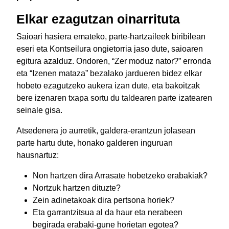
Elkar ezagutzan oinarrituta
Saioari hasiera emateko, parte-hartzaileek biribilean
eseri eta Kontseilura ongietorria jaso dute, saioaren
egitura azalduz. Ondoren, “Zer moduz nator?” erronda
eta “Izenen mataza” bezalako jardueren bidez elkar
hobeto ezagutzeko aukera izan dute, eta bakoitzak
bere izenaren txapa sortu du taldearen parte izatearen
seinale gisa.
Atsedenera jo aurretik, galdera-erantzun jolasean
parte hartu dute, honako galderen inguruan
hausnartuz:
Non hartzen dira Arrasate hobetzeko erabakiak?
Nortzuk hartzen dituzte?
Zein adinetakoak dira pertsona horiek?
Eta garrantzitsua al da haur eta nerabeen
begirada erabaki-gune horietan egotea?