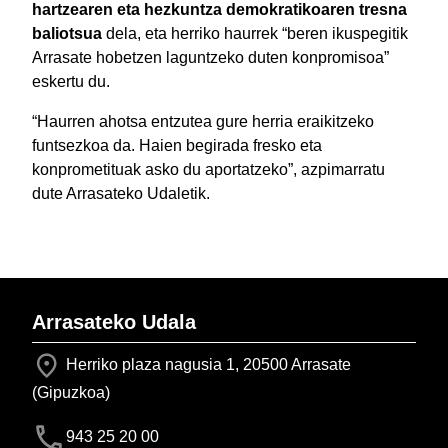
hartzearen eta hezkuntza demokratikoaren tresna
baliotsua
dela, eta herriko haurrek “beren ikuspegitik
Arrasate hobetzen laguntzeko duten konpromisoa”
eskertu du.
“Haurren ahotsa entzutea gure herria eraikitzeko
funtsezkoa da. Haien begirada fresko eta
konprometituak asko du aportatzeko”, azpimarratu
dute Arrasateko Udaletik.
Arrasateko Udala
Herriko plaza nagusia 1, 20500 Arrasate
(Gipuzkoa)
943 25 20 00