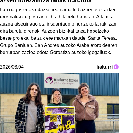
azken lorezaintza lanak burututa
Lan nagusienak udazkenean amaitu baziren ere, azken
erremateak egiten aritu dira hilabete hauetan. Altamira
auzoa atseginago eta irisgarriago bihurtzeko lanak izan
dira burutu direnak. Auzoen bizi-kalitatea hobetzeko
beste proiektu batzuk ere martxan daude: Santa Teresa,
Grupo Sanjuan, San Andres auzoko Araba etorbidearen
berrurbanizazioa edota Gorostiza auzoko igogailuak.
2026/03/04
Irakurri
+