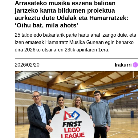
Arrasateko musika eszena balioan
jartzeko kanta bildumen proiektua
aurkeztu dute Udalak eta Hamarratzek:
‘Oihu bat, mila ahots’
25 talde edo bakarlarik parte hartu ahal izango dute, eta
izen emateak Hamarratz Musika Gunean egin beharko
dira 2026ko otsailaren 23tik apirilaren 1era.
2026/02/20
Irakurri
+