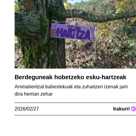
Berdeguneak hobetzeko esku-hartzeak
Animalientzat babeslekuak eta zuhaitzen izenak jarri
dira herrian zehar
2026/02/27
Irakurri
+