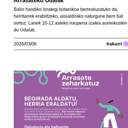
Arrasateko Udalak
Balio handiko lorategi botanikoa berreskuratuko da,
herritarrek erabiltzeko, aisialdirako naturgune berri bat
sortuz. Lanek 10-12 asteko iraupena izatea aurreikusten
du Udalak.
2026/03/06
Irakurri
+