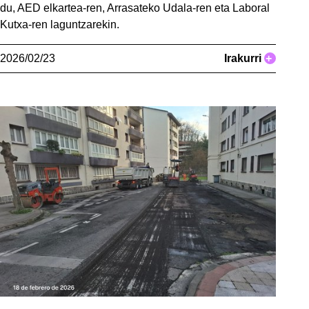
du, AED elkartea-ren, Arrasateko Udala-ren eta Laboral
Kutxa-ren laguntzarekin.
2026/02/23
Irakurri
+