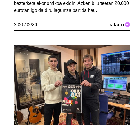
bazterketa ekonomikoa ekidin. Azken bi urteetan 20.000
eurotan igo da diru laguntza partida hau.
2026/02/24
Irakurri
+