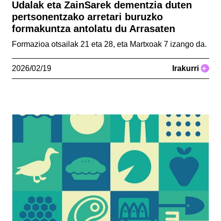
Udalak eta ZainSarek dementzia duten
pertsonentzako arretari buruzko
formakuntza antolatu du Arrasaten
Formazioa otsailak 21 eta 28, eta Martxoak 7 izango da.
2026/02/19
Irakurri
+