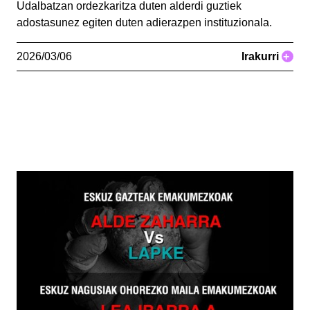
Udalbatzan ordezkaritza duten alderdi guztiek
adostasunez egiten duten adierazpen instituzionala.
2026/03/06
Irakurri
+