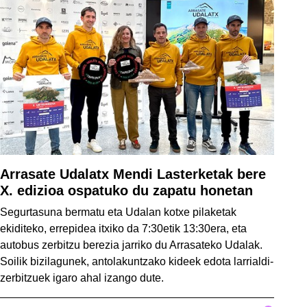
Arrasate Udalatx Mendi Lasterketak bere
X. edizioa ospatuko du zapatu honetan
Segurtasuna bermatu eta Udalan kotxe pilaketak
ekiditeko, errepidea itxiko da 7:30etik 13:30era, eta
autobus zerbitzu berezia jarriko du Arrasateko Udalak.
Soilik bizilagunek, antolakuntzako kideek edota larrialdi-
zerbitzuek igaro ahal izango dute.