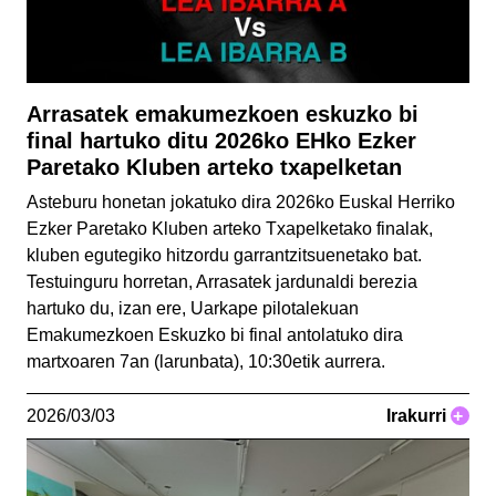
Arrasatek emakumezkoen eskuzko bi
final hartuko ditu 2026ko EHko Ezker
Paretako Kluben arteko txapelketan
Asteburu honetan jokatuko dira 2026ko Euskal Herriko
Ezker Paretako Kluben arteko Txapelketako finalak,
kluben egutegiko hitzordu garrantzitsuenetako bat.
Testuinguru horretan, Arrasatek jardunaldi berezia
hartuko du, izan ere, Uarkape pilotalekuan
Emakumezkoen Eskuzko bi final antolatuko dira
martxoaren 7an (larunbata), 10:30etik aurrera.
2026/03/03
Irakurri
+