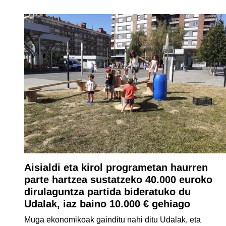
Aisialdi eta kirol programetan haurren
parte hartzea sustatzeko 40.000 euroko
dirulaguntza partida bideratuko du
Udalak, iaz baino 10.000 € gehiago
Muga ekonomikoak gainditu nahi ditu Udalak, eta