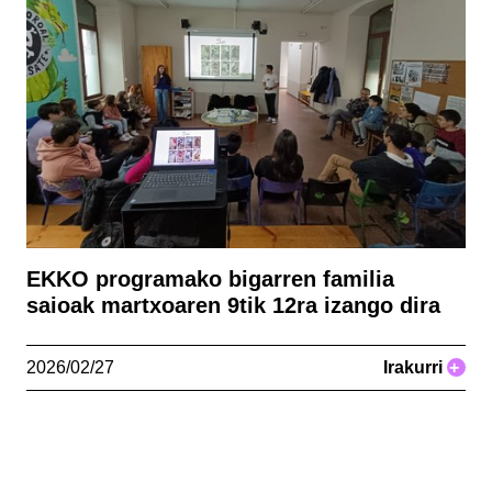
EKKO programako bigarren familia
saioak martxoaren 9tik 12ra izango dira
2026/02/27
Irakurri
+