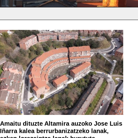
Amaitu dituzte Altamira auzoko Jose Luis
Iñarra kalea berrurbanizatzeko lanak,