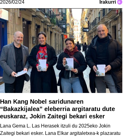
2026/02/24
Irakurri
+
Han Kang Nobel saridunaren
“Bakazkijalea” eleberria argitaratu dute
euskaraz, Jokin Zaitegi bekari esker
Lana Gema L. Las Herasek itzuli du 2025eko Jokin
Zaitegi bekari esker. Lana Elkar argitaletxea-k plazaratu