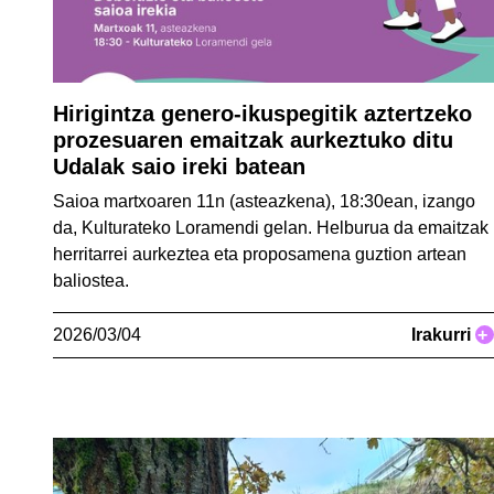
Hirigintza genero-ikuspegitik aztertzeko
prozesuaren emaitzak aurkeztuko ditu
Udalak saio ireki batean
Saioa martxoaren 11n (asteazkena), 18:30ean, izango
da, Kulturateko Loramendi gelan. Helburua da emaitzak
herritarrei aurkeztea eta proposamena guztion artean
baliostea.
2026/03/04
Irakurri
+