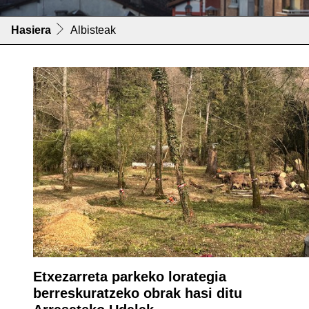
Hasiera
Albisteak
Etxezarreta parkeko lorategia
berreskuratzeko obrak hasi ditu