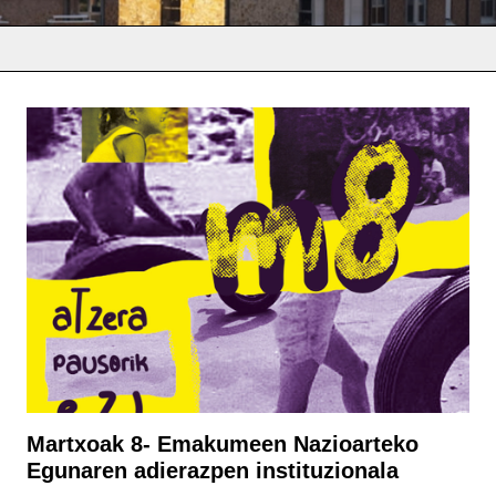
Martxoak 8- Emakumeen Nazioarteko
Egunaren adierazpen instituzionala