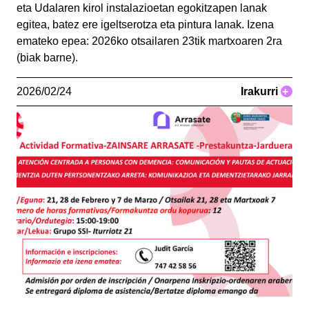
eta Udalaren kirol instalazioetan egokitzapen lanak
egitea, batez ere igeltserotza eta pintura lanak. Izena
emateko epea: 2026ko otsailaren 23tik martxoaren 2ra
(biak barne).
2026/02/24
Irakurri
+