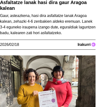
Asfaltatze lanak hasi dira gaur Aragoa
kalean
Gaur, asteazkena, hasi dira asfaltatze lanak Aragoa
kalean, zehazki 4-6 zenbakien aldeko eremuan. Lanek
3-4 eguneko iraupena izango dute, eguraldiak laguntzen
badu, kalearen zati hori asfaltatzeko.
2026/02/18
Irakurri
+