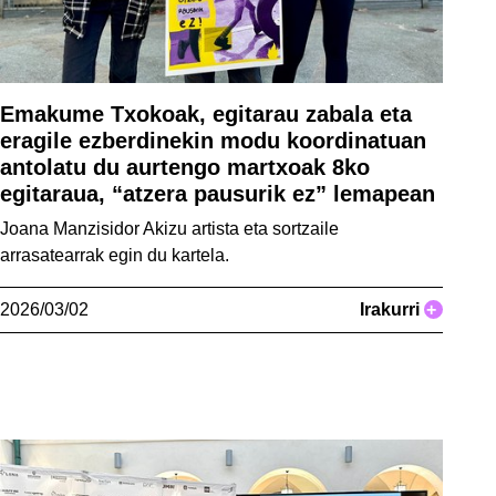
Emakume Txokoak, egitarau zabala eta
eragile ezberdinekin modu koordinatuan
antolatu du aurtengo martxoak 8ko
egitaraua, “atzera pausurik ez” lemapean
Joana Manzisidor Akizu artista eta sortzaile
arrasatearrak egin du kartela.
2026/03/02
Irakurri
+