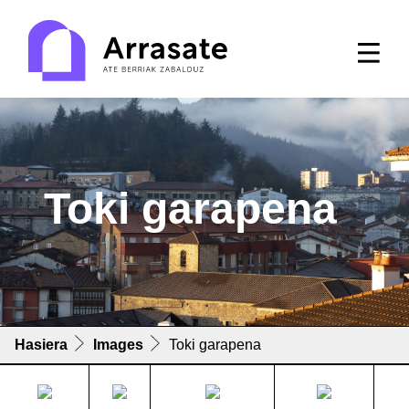
Toki garapena
Hasiera
Images
Toki garapena