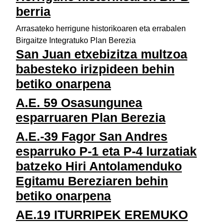
berria
Arrasateko herrigune historikoaren eta errabalen
Birgaitze Integratuko Plan Berezia
San Juan etxebizitza multzoa
babesteko irizpideen behin
betiko onarpena
A.E. 59 Osasungunea
esparruaren Plan Berezia
A.E.-39 Fagor San Andres
esparruko P-1 eta P-4 lurzatiak
batzeko Hiri Antolamenduko
Egitamu Bereziaren behin
betiko onarpena
AE.19 ITURRIPEK EREMUKO