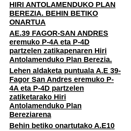
HIRI ANTOLAMENDUKO PLAN
BEREZIA. BEHIN BETIKO
ONARTUA
AE.39 FAGOR-SAN ANDRES
eremuko P-4A eta P-4D
partzelen zatikapenaren Hiri
Antolamenduko Plan Berezia.
Lehen aldaketa puntuala A.E 39-
Fagor San Andres eremuko P-
4A eta P-4D partzelen
zatiketarako Hiri
Antolamenduko Plan
Bereziarena
Behin betiko onartutako A.E10