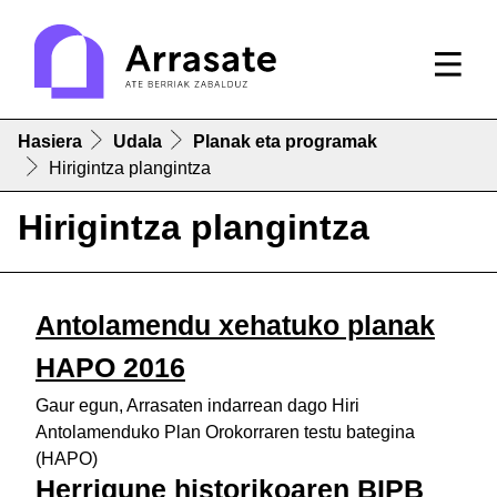
Hasiera
Udala
Planak eta programak
Hirigintza plangintza
Hirigintza plangintza
Antolamendu xehatuko planak
HAPO 2016
Gaur egun, Arrasaten indarrean dago Hiri
Antolamenduko Plan Orokorraren testu bategina
(HAPO)
Herrigune historikoaren BIPB