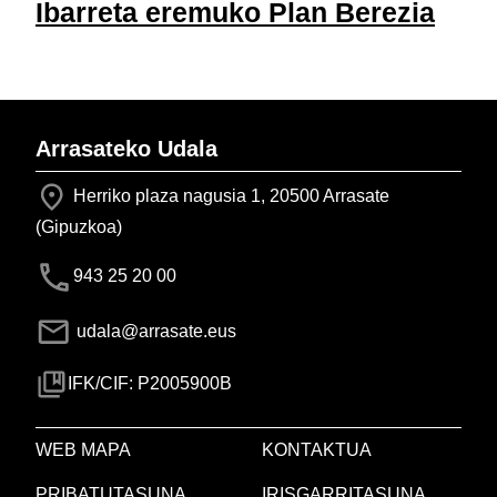
Ibarreta eremuko Plan Berezia
Arrasateko Udala
Herriko plaza nagusia 1, 20500 Arrasate
(Gipuzkoa)
943 25 20 00
udala@arrasate.eus
IFK/CIF: P2005900B
WEB MAPA
KONTAKTUA
PRIBATUTASUNA
IRISGARRITASUNA