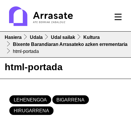
Hasiera
Udala
Udal sailak
Kultura
Bixente Barandiaran Arrasateko azken errementaria
html-portada
html-portada
LEHENENGOA
BIGARRENA
HIRUGARRENA