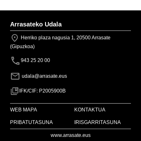
Arrasateko Udala
Herriko plaza nagusia 1, 20500 Arrasate
(Gipuzkoa)
943 25 20 00
udala@arrasate.eus
IFK/CIF: P2005900B
WEB MAPA
KONTAKTUA
PRIBATUTASUNA
IRISGARRITASUNA
www.arrasate.eus