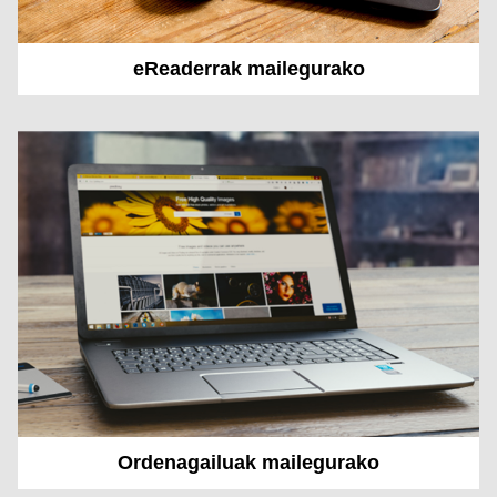
eReaderrak mailegurako
Ordenagailuak mailegurako