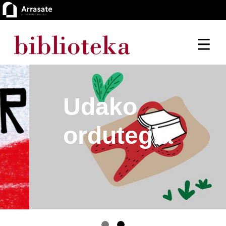
Udako
ordutegia