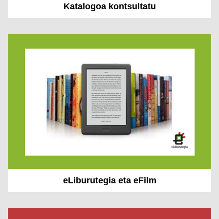
Katalogoa kontsultatu
eLiburutegia eta eFilm