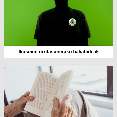
Ikusmen urritasunerako baliabideak