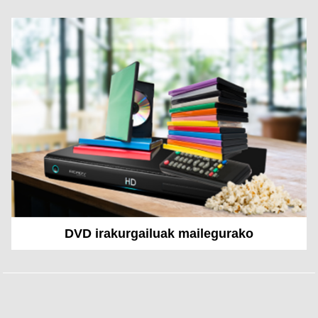
DVD irakurgailuak mailegurako