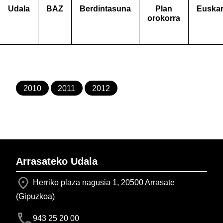
Udala
BAZ
Berdintasuna
Plan
Euska
orokorra
2010
2011
2012
Arrasateko Udala
Herriko plaza nagusia 1, 20500 Arrasate
(Gipuzkoa)
943 25 20 00