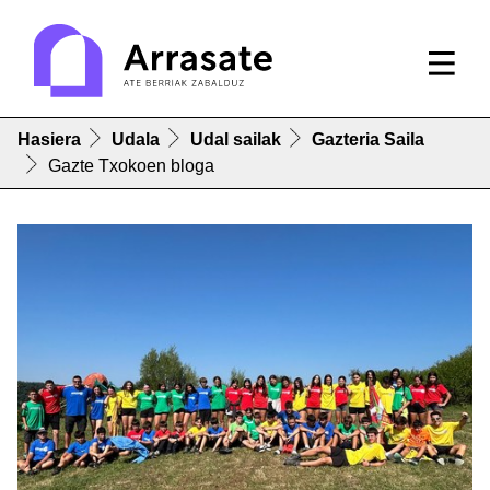
Hasiera
Udala
Udal sailak
Gazteria Saila
Gazte Txokoen bloga