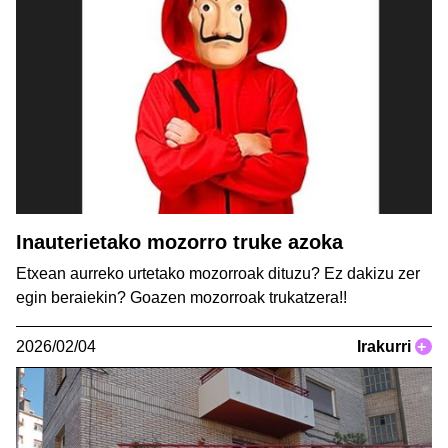
Inauterietako mozorro truke azoka
Etxean aurreko urtetako mozorroak dituzu? Ez dakizu zer
egin beraiekin? Goazen mozorroak trukatzera!!
2026/02/04
Irakurri
+