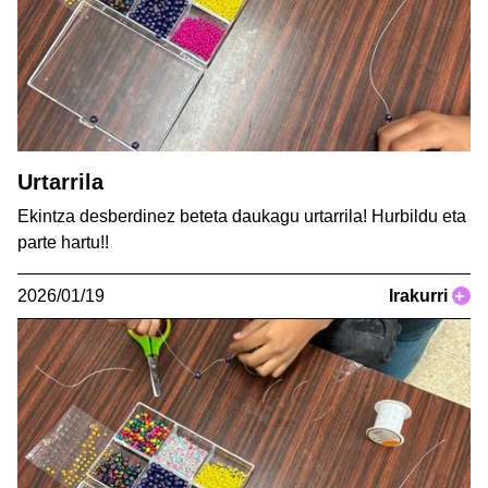
Urtarrila
Ekintza desberdinez beteta daukagu urtarrila! Hurbildu eta
parte hartu!!
2026/01/19
Irakurri
+