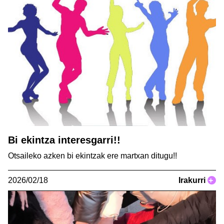
Bi ekintza interesgarri!!
Otsaileko azken bi ekintzak ere martxan ditugu!!
2026/02/18
Irakurri
+