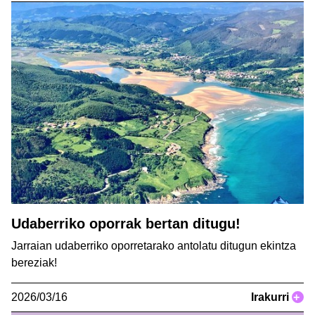
Udaberriko oporrak bertan ditugu!
Jarraian udaberriko oporretarako antolatu ditugun ekintza
bereziak!
2026/03/16
Irakurri
+