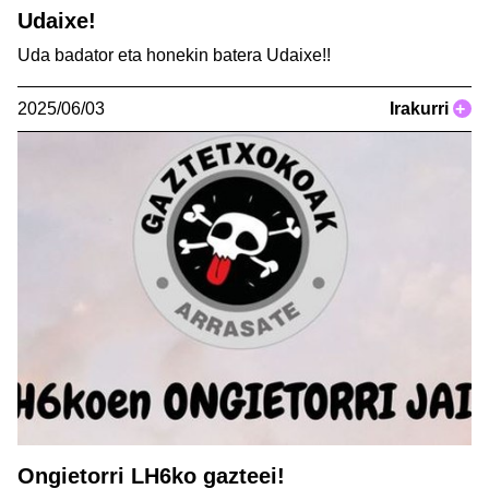
Udaixe!
Uda badator eta honekin batera Udaixe!!
2025/06/03
Irakurri
+
Ongietorri LH6ko gazteei!