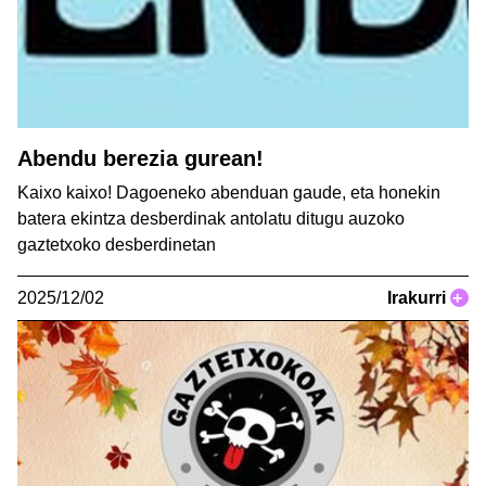
Abendu berezia gurean!
Kaixo kaixo! Dagoeneko abenduan gaude, eta honekin
batera ekintza desberdinak antolatu ditugu auzoko
gaztetxoko desberdinetan
2025/12/02
Irakurri
+