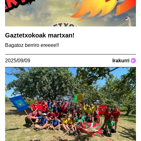
Gaztetxokoak martxan!
Bagatoz berriro ereeee!!
2025/09/09
Irakurri
+