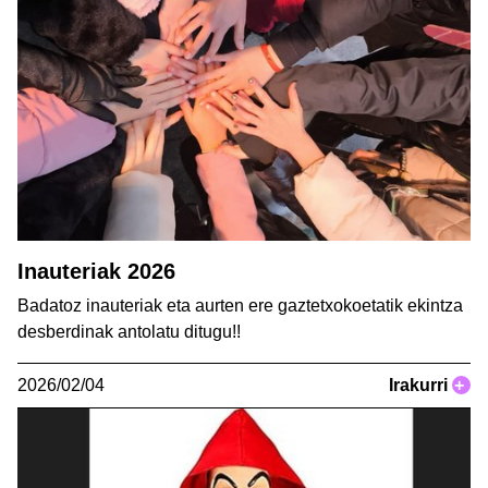
Inauteriak 2026
Badatoz inauteriak eta aurten ere gaztetxokoetatik ekintza
desberdinak antolatu ditugu!!
2026/02/04
Irakurri
+