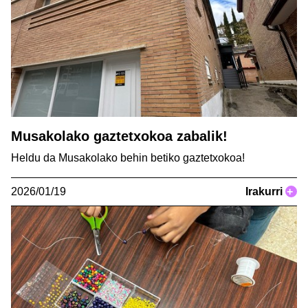
Musakolako gaztetxokoa zabalik!
Heldu da Musakolako behin betiko gaztetxokoa!
2026/01/19
Irakurri
+