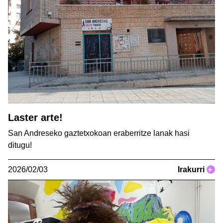
Laster arte!
San Andreseko gaztetxokoan eraberritze lanak hasi
ditugu!
2026/02/03
Irakurri
+