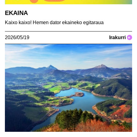
EKAINA
Kaixo kaixo! Hemen dator ekaineko egitaraua
2026/05/19
Irakurri
+