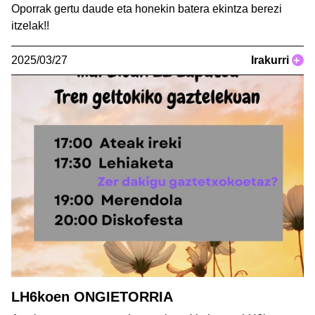
Oporrak gertu daude eta honekin batera ekintza berezi
itzelak!!
2025/03/27
Irakurri
+
LH6koen ONGIETORRIA