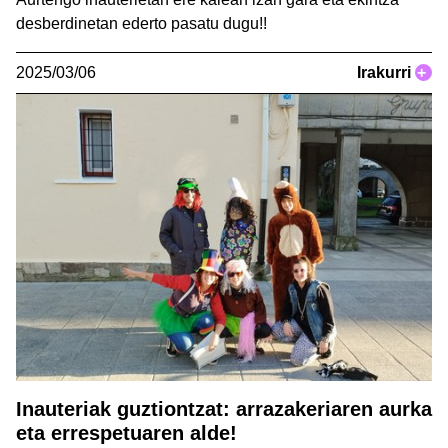
desberdinetan ederto pasatu dugu!!
2025/03/06
Irakurri
+
Inauteriak guztiontzat: arrazakeriaren aurka
eta errespetuaren alde!