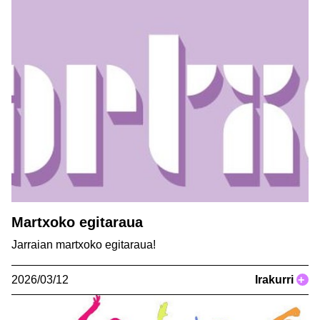
Martxoko egitaraua
Jarraian martxoko egitaraua!
2026/03/12
Irakurri
+