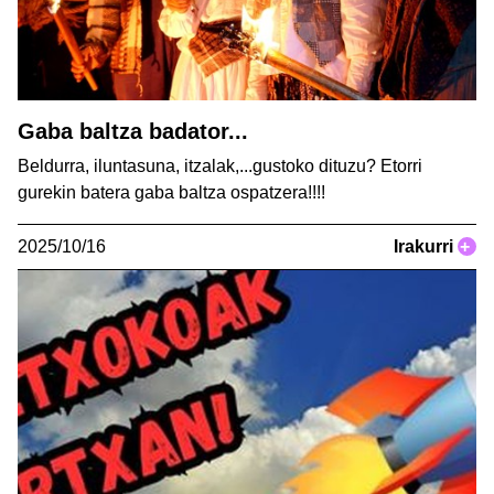
Gaba baltza badator...
Beldurra, iluntasuna, itzalak,...gustoko dituzu? Etorri
gurekin batera gaba baltza ospatzera!!!!
2025/10/16
Irakurri
+