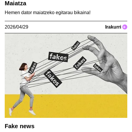
Maiatza
Hemen dator maiatzeko egitarau bikaina!
2026/04/29
Irakurri
+
Fake news