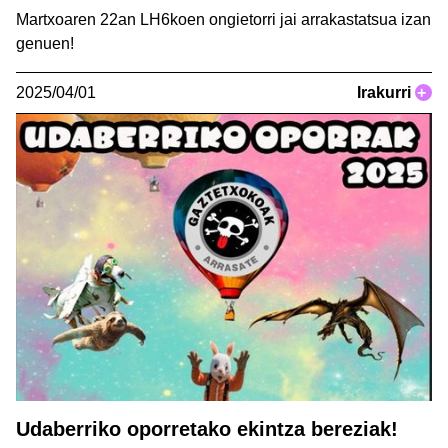
Martxoaren 22an LH6koen ongietorri jai arrakastatsua izan
genuen!
2025/04/01
Irakurri
+
Udaberriko oporretako ekintza bereziak!