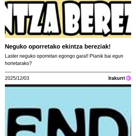
Neguko oporretako ekintza bereziak!
Laster neguko oporretan egongo gara!! Planik bai egun
horietarako?
2025/12/03
Irakurri
+