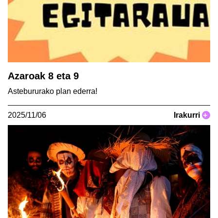
Azaroak 8 eta 9
Astebururako plan ederra!
2025/11/06
Irakurri
+