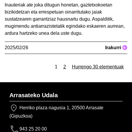
Inauteriak ate joka ditugun honetan, gaztetxokoetan
bizikidetzan eta errespetuan oinarritutako jaiak
sustatzearen garrantziaz hausnartu dugu. Aspalditik,
mugimendu antiarrazistetatik egindako eskaeren aurrean,
ardura hartzeko unea dela uste dugu.
2025/02/26
Irakurri
+
1
2
Hurrengo 30 elementuak
Arrasateko Udala
Herriko plaza nagusia 1, 20500 Arrasate
(Gipuzkoa)
943 25 20 00