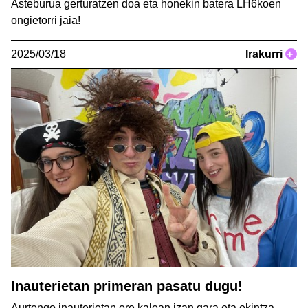
Asteburua gerturatzen doa eta honekin batera LH6koen
ongietorri jaia!
2025/03/18
Irakurri
+
Inauterietan primeran pasatu dugu!
Aurtengo inauterietan ere kalean izan gara eta ekintza