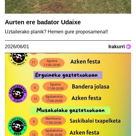
Aurten ere badator Udaixe
Uztailerako planik? Hemen gure proposamena!!
2026/06/01
Irakurri
+