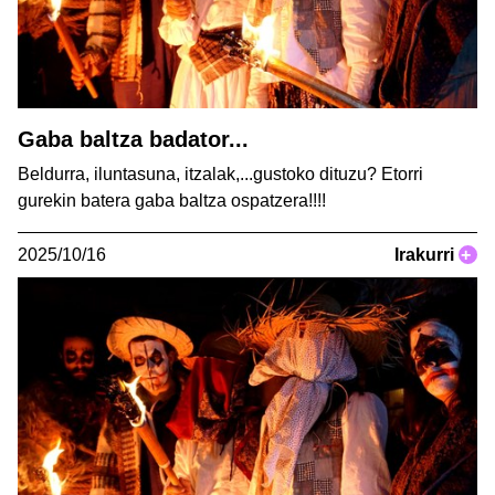
Gaba baltza badator...
Beldurra, iluntasuna, itzalak,...gustoko dituzu? Etorri
gurekin batera gaba baltza ospatzera!!!!
2025/10/16
Irakurri
+