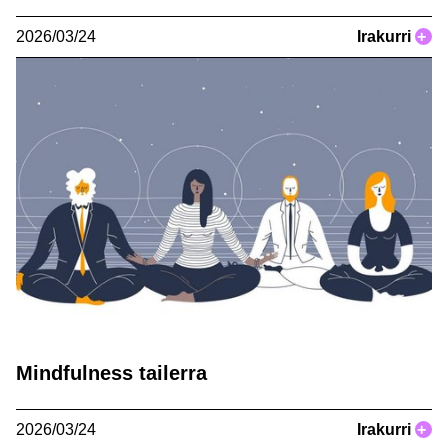
2026/03/24
Irakurri
+
Mindfulness tailerra
2026/03/24
Irakurri
+