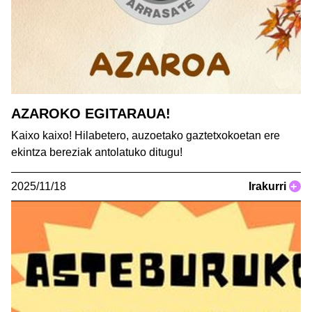
AZAROKO EGITARAUA!
Kaixo kaixo! Hilabetero, auzoetako gaztetxokoetan ere
ekintza bereziak antolatuko ditugu!
2025/11/18
Irakurri
+