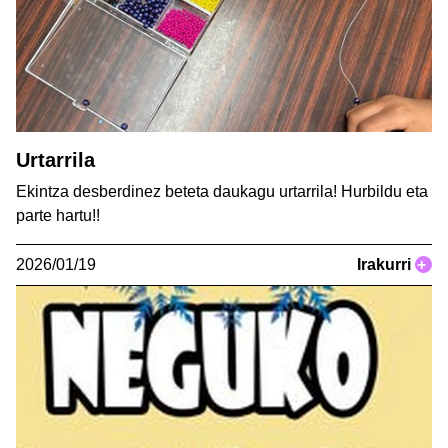
Urtarrila
Ekintza desberdinez beteta daukagu urtarrila! Hurbildu eta
parte hartu!!
2026/01/19
Irakurri
+