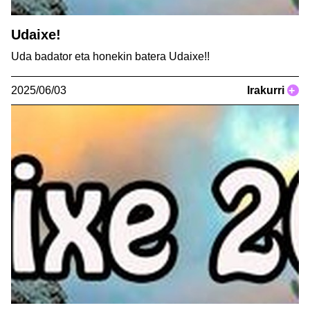
Udaixe!
Uda badator eta honekin batera Udaixe!!
2025/06/03
Irakurri
+