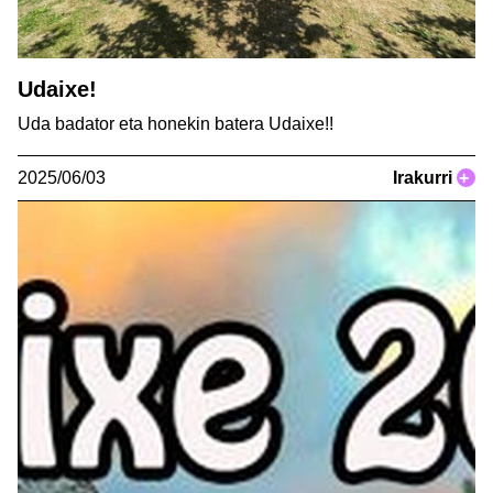
Udaixe!
Uda badator eta honekin batera Udaixe!!
2025/06/03
Irakurri
+