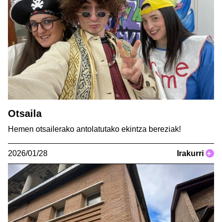
Otsaila
Hemen otsailerako antolatutako ekintza bereziak!
2026/01/28
Irakurri
+